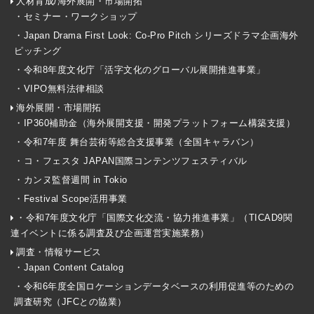
人材育成/海外展開・市場開拓
・セミナー・ワークショップ
・Japan Drama First Look: Co-Pro Pitch シリーズドラマ企画海外
ピッチング
・令和8年度文化庁「活字文化のグローバル展開推進事業」
・VIPO無料法律相談
海外展開・市場開拓
・IP360補助金（海外展開支援・開発プラットフォーム構築支援）
・令和7年度 舞台芸術等総合支援事業（全国キャラバン）
・コ・フェスタ JAPAN国際コンテンツフェスティバル
・カンヌ監督週間 in Tokio
・Festival Scope活用事業
・令和7年度文化庁「国際文化交流・協力推進事業」（TICAD9関
連イベントに係る調査及び企画運営実施業務）
調査・情報サービス
・Japan Content Catalog
・令和6年度全国ロケーションデータベースの利用促進等のための
調査研究（JFCとの協業）