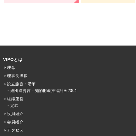
VIPOとは
理念
理事長挨拶
設立趣旨・沿革
・経団連提言－知的財産推進計画2004
組織運営
・定款
役員紹介
会員紹介
アクセス