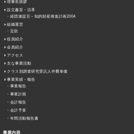
理事長挨拶
設立趣旨・沿革
・経団連提言－知的財産推進計画2004
組織運営
・定款
役員紹介
会員紹介
アクセス
主な事業活動
クラス別調査研究受託人件費単価
事業実績・報告
・事業報告
・事業計画
・会計報告
・会計予算
・年間活動報告書
事業内容