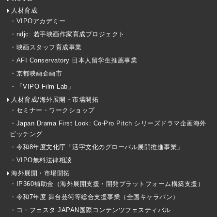
人材育成
・VIPOアカデミー
・ndjc: 若手映画作家育成プロジェクト
・映画スタッフ育成事業
・AFI Conservatory 日本人留学生推薦事業
・京都映画企画市
・「VIPO Film Lab」
人材育成/海外展開・市場開拓
・セミナー・ワークショップ
・Japan Drama First Look: Co-Pro Pitch シリーズドラマ企画海外
ピッチング
・令和8年度文化庁「活字文化のグローバル展開推進事業」
・VIPO無料法律相談
海外展開・市場開拓
・IP360補助金（海外展開支援・開発プラットフォーム構築支援）
・令和7年度 舞台芸術等総合支援事業（全国キャラバン）
・コ・フェスタ JAPAN国際コンテンツフェスティバル