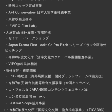
・映画スタッフ育成事業
・AFI Conservatory 日本人留学生推薦事業
・京都映画企画市
・「VIPO Film Lab」
人材育成/海外展開・市場開拓
・セミナー・ワークショップ
・Japan Drama First Look: Co-Pro Pitch シリーズドラマ企画海外
ピッチング
・令和8年度文化庁「活字文化のグローバル展開推進事業」
・VIPO無料法律相談
海外展開・市場開拓
・IP360補助金（海外展開支援・開発プラットフォーム構築支援）
・令和7年度 舞台芸術等総合支援事業（全国キャラバン）
・コ・フェスタ JAPAN国際コンテンツフェスティバル
・カンヌ監督週間 in Tokio
・Festival Scope活用事業
・令和7年度文化庁「国際文化交流・協力推進事業」（TICAD9関