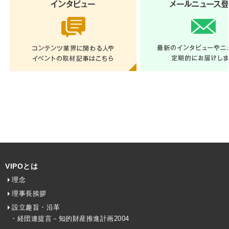
VIPOとは
理念
理事長挨拶
設立趣旨・沿革
・経団連提言－知的財産推進計画2004