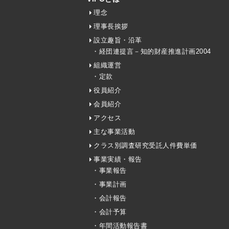
理念
理事長挨拶
設立趣旨・沿革
・経団連提言－知的財産推進計画2004
組織運営
・定款
役員紹介
会員紹介
アクセス
主な事業活動
クラス別調査研究受託人件費単価
事業実績・報告
・事業報告
・事業計画
・会計報告
・会計予算
・年間活動報告書