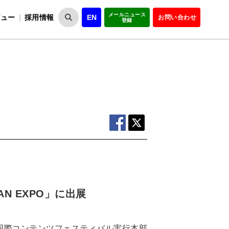
メールニュース
ビュー
採用情報
EN
お問い合わせ
登録
VIPOとは
事業一覧
VIPOの理念
事業実績・報告
設
役員紹介
会員紹介
組
 EXPO」に出展
N国際コンテンツフェスティバル実行本部