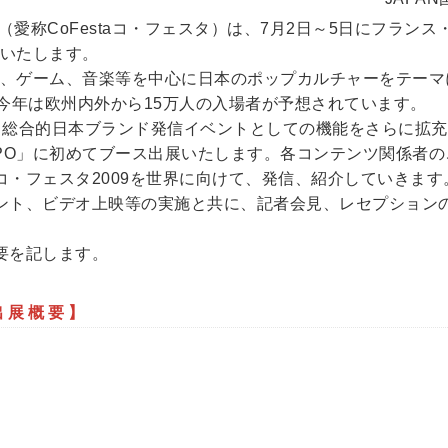
（愛称CoFestaコ・フェスタ）は、7月2日～5日にフラ
展いたします。
アニメ、ゲーム、音楽等を中心に日本のポップカルチャーをテー
今年は欧州内外から15万人の入場者が予想されています。
、総合的日本ブランド発信イベントとしての機能をさらに拡
EXPO」に初めてブース出展いたします。各コンテンツ関係者
・フェスタ2009を世界に向けて、発信、紹介していきます
ント、ビデオ上映等の実施と共に、記者会見、レセプション
要を記します。
O出展概要】