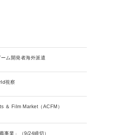
ay」ゲーム開発者海外派遣
rld視察
 Film Market（ACFM）
生推薦事業」（9/24締切）