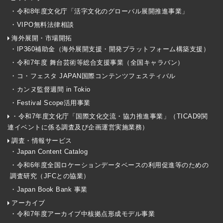
・令和8年度文化庁「活字文化のグローバル展開推進事業」
・VIPO無料法律相談
海外展開・市場開拓
・IP360補助金（海外展開支援・開発プラットフォーム構築支援）
・令和7年度 舞台芸術等総合支援事業（全国キャラバン）
・コ・フェスタ JAPAN国際コンテンツフェスティバル
・カンヌ監督週間 in Tokio
・Festival Scope活用事業
・令和7年度文化庁「国際文化交流・協力推進事業」（TICAD9関
連イベントに係る調査及び企画運営実施業務）
調査・情報サービス
・Japan Content Catalog
・令和6年度全国ロケーションデータベースの利用促進等のための
調査研究（JFCとの協業）
・Japan Book Bank 事業
アーカイブ
・令和7年度アーカイブ中核拠点形成モデル事業