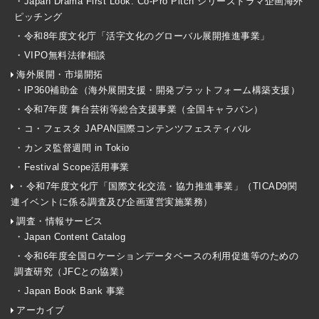
・Japan Drama First Look: Co-Pro Pitch シリーズドラマ企画海外
ピッチング
・令和8年度文化庁「活字文化のグローバル展開推進事業」
・VIPO無料法律相談
海外展開・市場開拓
・IP360補助金（海外展開支援・開発プラットフォーム構築支援）
・令和7年度 舞台芸術等総合支援事業（全国キャラバン）
・コ・フェスタ JAPAN国際コンテンツフェスティバル
・カンヌ監督週間 in Tokio
・Festival Scope活用事業
・令和7年度文化庁「国際文化交流・協力推進事業」（TICAD9関
連イベントに係る調査及び企画運営実施業務）
調査・情報サービス
・Japan Content Catalog
・令和6年度全国ロケーションデータベースの利用促進等のための
調査研究（JFCとの協業）
・Japan Book Bank 事業
アーカイブ