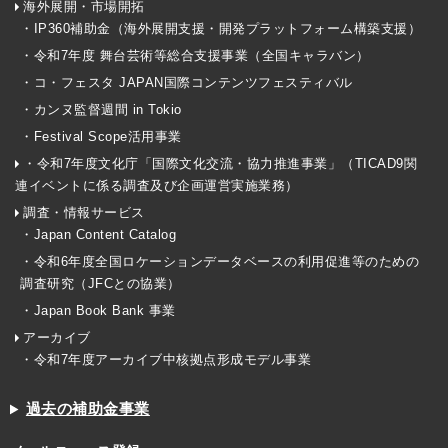
海外展開・市場開拓
・IP360補助金（海外展開支援・開発プラットフォーム構築支援）
・令和7年度 舞台芸術等総合支援事業（全国キャラバン）
・コ・フェスタ JAPAN国際コンテンツフェスティバル
・カンヌ監督週間 in Tokio
・Festival Scope活用事業
・令和7年度文化庁「国際文化交流・協力推進事業」（TICAD9関
連イベントに係る調査及び企画運営実施業務）
調査・情報サービス
・Japan Content Catalog
・令和6年度全国ロケーションデータベースの利用促進等のための
調査研究（JFCとの協業）
・Japan Book Bank 事業
アーカイブ
・令和7年度アーカイブ中核拠点形成モデル事業
過去の補助金事業