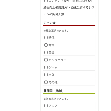
コンテンツ製作・流通における生
産性向上/構造改革・強化に資するシス
テムの開発支援
ジャンル
※複数選択できます。
映像
舞台
音楽
キャラクター
ゲーム
出版
その他
展開国（地域）
※複数選択できます。
アジア