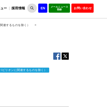
メールニュース
ビュー
採用情報
EN
お問い合わせ
登録
VIPOとは
事業一覧
VIPOの理念
事業実績・報告
設
役員紹介
会員紹介
組
関連するものを除く）
>
パビリオンに関連するものを除く）
）