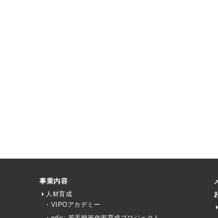
事業内容
人材育成
・VIPOアカデミー
・ndjc: 若手映画作家育成プロジェクト