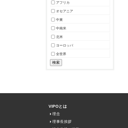
アフリカ
オセアニア
中東
中南米
北米
ヨーロッパ
全世界
VIPOとは
理念
理事長挨拶