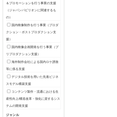
＆プロモーションを行う事業の支援
（ジャパンパビリオンに関連するも
の）
国内映像制作を行う事業（プロダ
クション・ポストプロダクション支
援）
国内映像企画開発を行う事業（プ
リプロダクション支援）
海外制作会社による国内ロケ誘致
等に係る支援
デジタル技術を用いた先進ビジネ
スモデル構築支援
コンテンツ製作・流通における生
産性向上/構造改革・強化に資するシス
テムの開発支援
ジャンル