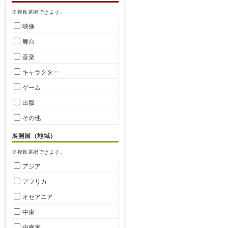
※複数選択できます。
映像
舞台
音楽
キャラクター
ゲーム
出版
その他
展開国（地域）
※複数選択できます。
アジア
アフリカ
オセアニア
中東
中南米