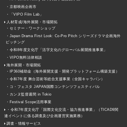
・京都映画企画市
・「VIPO Film Lab」
人材育成/海外展開・市場開拓
・セミナー・ワークショップ
・Japan Drama First Look: Co-Pro Pitch シリーズドラマ企画海外
ピッチング
・令和8年度文化庁「活字文化のグローバル展開推進事業」
・VIPO無料法律相談
海外展開・市場開拓
・IP360補助金（海外展開支援・開発プラットフォーム構築支援）
・令和7年度 舞台芸術等総合支援事業（全国キャラバン）
・コ・フェスタ JAPAN国際コンテンツフェスティバル
・カンヌ監督週間 in Tokio
・Festival Scope活用事業
・令和7年度文化庁「国際文化交流・協力推進事業」（TICAD9関
連イベントに係る調査及び企画運営実施業務）
調査・情報サービス