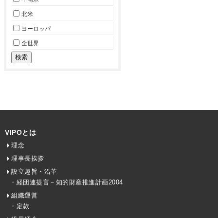
北米
ヨーロッパ
全世界
VIPOとは
理念
理事長挨拶
設立趣旨・沿革
・経団連提言－知的財産推進計画2004
組織運営
・定款