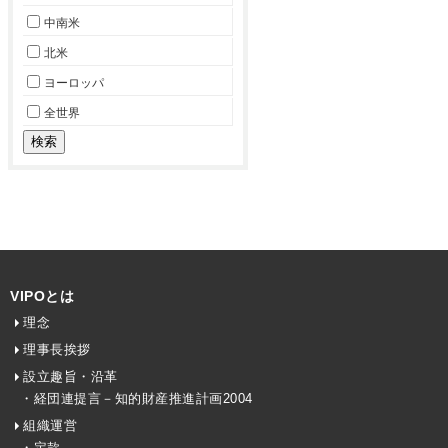
中南米
北米
ヨーロッパ
全世界
VIPOとは
理念
理事長挨拶
設立趣旨・沿革
・経団連提言－知的財産推進計画2004
組織運営
・定款