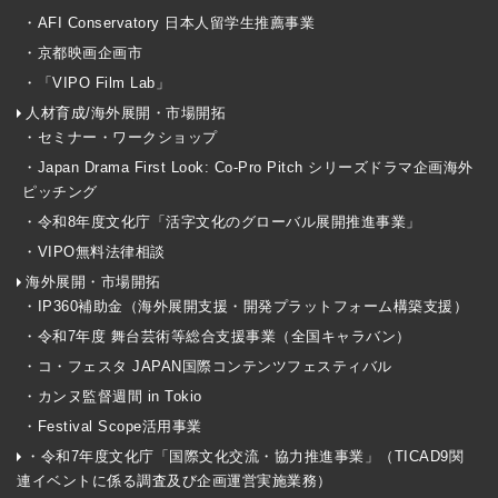
・AFI Conservatory 日本人留学生推薦事業
・京都映画企画市
・「VIPO Film Lab」
人材育成/海外展開・市場開拓
・セミナー・ワークショップ
・Japan Drama First Look: Co-Pro Pitch シリーズドラマ企画海外
ピッチング
・令和8年度文化庁「活字文化のグローバル展開推進事業」
・VIPO無料法律相談
海外展開・市場開拓
・IP360補助金（海外展開支援・開発プラットフォーム構築支援）
・令和7年度 舞台芸術等総合支援事業（全国キャラバン）
・コ・フェスタ JAPAN国際コンテンツフェスティバル
・カンヌ監督週間 in Tokio
・Festival Scope活用事業
・令和7年度文化庁「国際文化交流・協力推進事業」（TICAD9関
連イベントに係る調査及び企画運営実施業務）