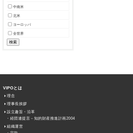
中南米
北米
ヨーロッパ
全世界
VIPOとは
理念
理事長挨拶
設立趣旨・沿革
・経団連提言－知的財産推進計画2004
組織運営
・定款