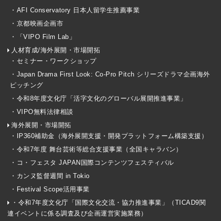
・AFI Conservatory 日本人留学生推薦事業
・京都映画企画市
・「VIPO Film Lab」
人材育成/海外展開・市場開拓
・セミナー・ワークショップ
・Japan Drama First Look: Co-Pro Pitch シリーズドラマ企画海外
ピッチング
・令和8年度文化庁「活字文化のグローバル展開推進事業」
・VIPO無料法律相談
海外展開・市場開拓
・IP360補助金（海外展開支援・開発プラットフォーム構築支援）
・令和7年度 舞台芸術等総合支援事業（全国キャラバン）
・コ・フェスタ JAPAN国際コンテンツフェスティバル
・カンヌ監督週間 in Tokio
・Festival Scope活用事業
・令和7年度文化庁「国際文化交流・協力推進事業」（TICAD9関
連イベントに係る調査及び企画運営実施業務）