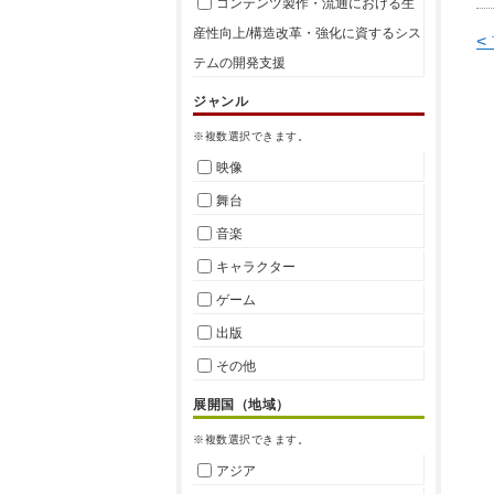
コンテンツ製作・流通における生
産性向上/構造改革・強化に資するシス
<
テムの開発支援
ジャンル
※複数選択できます。
映像
舞台
音楽
キャラクター
ゲーム
出版
その他
展開国（地域）
※複数選択できます。
アジア