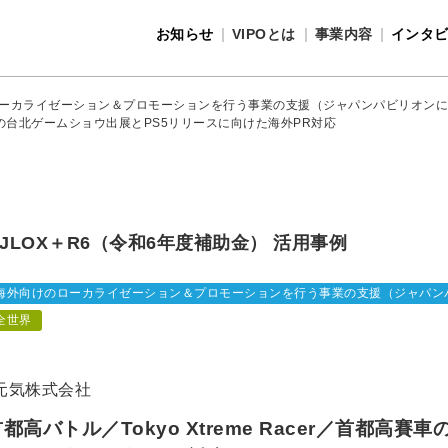
お知らせ
VIPOとは
事業内容
インタ
事業内容
VIPOとは
ーカライゼーション＆プロモーションを行う事業の支援（ジャパンパビリオンに
都高賽車の台北ゲームショウ出展とPS5リリースに向けた海外PR対応
JLOX＋R6（令和6年度補助金） 活用事例
海外向けのローカライゼーション＆プロモーションを行う事業の支援（ジャパン
全世界
元気株式会社
都高バトル／Tokyo Xtreme Racer／首都高