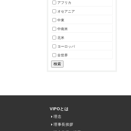
アフリカ
オセアニア
中東
中南米
北米
ヨーロッパ
全世界
VIPOとは
理念
理事長挨拶