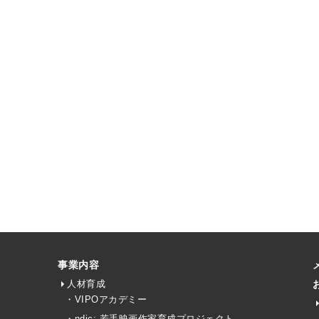
事業内容
人材育成
・VIPOアカデミー
・ndjc: 若手映画作家育成プロジェクト