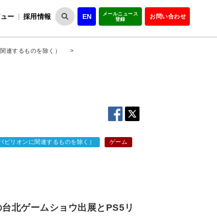
メールニュース
ビュー
採用情報
EN
お問い合わせ
登録
VIPOとは
事業一覧
VIPOの理念
事業実績・報告
設
役員紹介
会員紹介
組
関連するものを除く）
>
パビリオンに関連するものを除く）
ゲーム
賽車の台北ゲームショウ出展とPS5リ