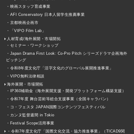
・映画スタッフ育成事業
・AFI Conservatory 日本人留学生推薦事業
・京都映画企画市
・「VIPO Film Lab」
人材育成/海外展開・市場開拓
・セミナー・ワークショップ
・Japan Drama First Look: Co-Pro Pitch シリーズドラマ企画海外
ピッチング
・令和8年度文化庁「活字文化のグローバル展開推進事業」
・VIPO無料法律相談
海外展開・市場開拓
・IP360補助金（海外展開支援・開発プラットフォーム構築支援）
・令和7年度 舞台芸術等総合支援事業（全国キャラバン）
・コ・フェスタ JAPAN国際コンテンツフェスティバル
・カンヌ監督週間 in Tokio
・Festival Scope活用事業
・令和7年度文化庁「国際文化交流・協力推進事業」（TICAD9関