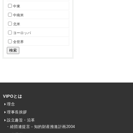
中東
中南米
北米
ヨーロッパ
全世界
VIPOとは
理念
理事長挨拶
設立趣旨・沿革
・経団連提言－知的財産推進計画2004