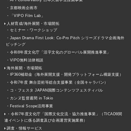
・京都映画企画市
・「VIPO Film Lab」
人材育成/海外展開・市場開拓
・セミナー・ワークショップ
・Japan Drama First Look: Co-Pro Pitch シリーズドラマ企画海外
ピッチング
・令和8年度文化庁「活字文化のグローバル展開推進事業」
・VIPO無料法律相談
海外展開・市場開拓
・IP360補助金（海外展開支援・開発プラットフォーム構築支援）
・令和7年度 舞台芸術等総合支援事業（全国キャラバン）
・コ・フェスタ JAPAN国際コンテンツフェスティバル
・カンヌ監督週間 in Tokio
・Festival Scope活用事業
・令和7年度文化庁「国際文化交流・協力推進事業」（TICAD9関
連イベントに係る調査及び企画運営実施業務）
調査・情報サービス