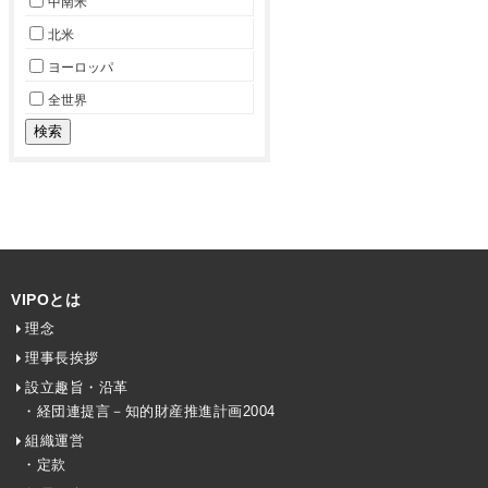
中南米
北米
ヨーロッパ
全世界
VIPOとは
理念
理事長挨拶
設立趣旨・沿革
・経団連提言－知的財産推進計画2004
組織運営
・定款