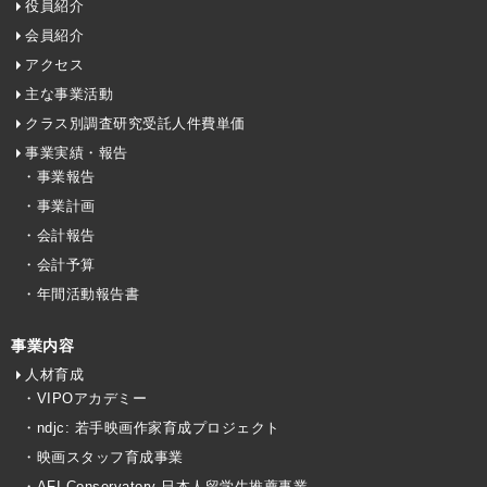
役員紹介
会員紹介
アクセス
主な事業活動
クラス別調査研究受託人件費単価
事業実績・報告
・事業報告
・事業計画
・会計報告
・会計予算
・年間活動報告書
事業内容
人材育成
・VIPOアカデミー
・ndjc: 若手映画作家育成プロジェクト
・映画スタッフ育成事業
・AFI Conservatory 日本人留学生推薦事業