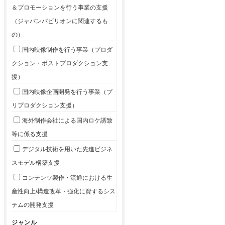
＆プロモーションを行う事業の支援
（ジャパンパビリオンに関連するも
の）
国内映像制作を行う事業（プロダ
クション・ポストプロダクション支
援）
国内映像企画開発を行う事業（プ
リプロダクション支援）
海外制作会社による国内ロケ誘致
等に係る支援
デジタル技術を用いた先進ビジネ
スモデル構築支援
コンテンツ製作・流通における生
産性向上/構造改革・強化に資するシス
テムの開発支援
ジャンル