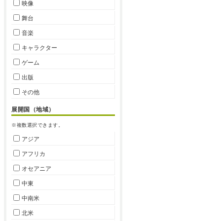
映像
舞台
音楽
キャラクター
ゲーム
出版
その他
展開国（地域）
※複数選択できます。
アジア
アフリカ
オセアニア
中東
中南米
北米