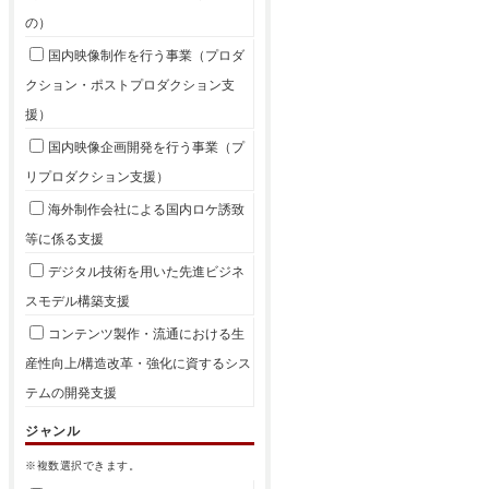
の）
国内映像制作を行う事業（プロダ
クション・ポストプロダクション支
援）
国内映像企画開発を行う事業（プ
リプロダクション支援）
海外制作会社による国内ロケ誘致
等に係る支援
デジタル技術を用いた先進ビジネ
スモデル構築支援
コンテンツ製作・流通における生
産性向上/構造改革・強化に資するシス
テムの開発支援
ジャンル
※複数選択できます。