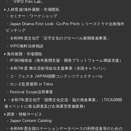
・「VIPO Film Lab」
人材育成/海外展開・市場開拓
・セミナー・ワークショップ
・Japan Drama First Look: Co-Pro Pitch シリーズドラマ企画海外
ピッチング
・令和8年度文化庁「活字文化のグローバル展開推進事業」
・VIPO無料法律相談
海外展開・市場開拓
・IP360補助金（海外展開支援・開発プラットフォーム構築支援）
・令和7年度 舞台芸術等総合支援事業（全国キャラバン）
・コ・フェスタ JAPAN国際コンテンツフェスティバル
・カンヌ監督週間 in Tokio
・Festival Scope活用事業
・令和7年度文化庁「国際文化交流・協力推進事業」（TICAD9関
連イベントに係る調査及び企画運営実施業務）
調査・情報サービス
・Japan Content Catalog
・令和6年度全国ロケーションデータベースの利用促進等のための