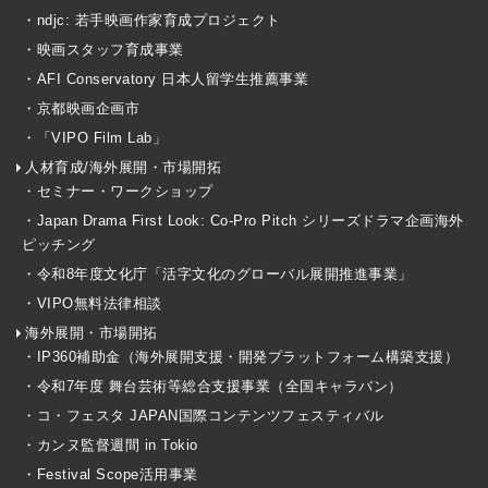
・ndjc: 若手映画作家育成プロジェクト
・映画スタッフ育成事業
・AFI Conservatory 日本人留学生推薦事業
・京都映画企画市
・「VIPO Film Lab」
人材育成/海外展開・市場開拓
・セミナー・ワークショップ
・Japan Drama First Look: Co-Pro Pitch シリーズドラマ企画海外
ピッチング
・令和8年度文化庁「活字文化のグローバル展開推進事業」
・VIPO無料法律相談
海外展開・市場開拓
・IP360補助金（海外展開支援・開発プラットフォーム構築支援）
・令和7年度 舞台芸術等総合支援事業（全国キャラバン）
・コ・フェスタ JAPAN国際コンテンツフェスティバル
・カンヌ監督週間 in Tokio
・Festival Scope活用事業