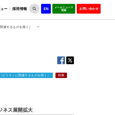
メールニュース
ビュー
採用情報
EN
お問い合わせ
登録
VIPOとは
事業一覧
VIPOの理念
事業実績・報告
設
役員紹介
会員紹介
組
関連するものを除く）
>
パビリオンに関連するものを除く）
映像
ビジネス展開拡大