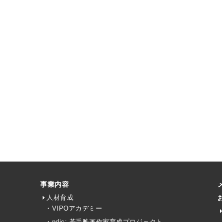
事業内容
人材育成
・VIPOアカデミー
・ndjc: 若手映画作家育成プロジェクト