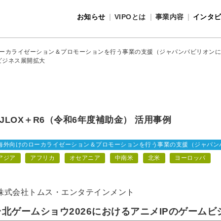
お知らせ
VIPOとは
事業内容
インタ
事業内容
VIPOとは
ーカライゼーション＆プロモーションを行う事業の支援（ジャパンパビリオンに
ビジネス展開拡大
JLOX＋R6（令和6年度補助金） 活用事例
海外向けのローカライゼーション＆プロモーションを行う事業の支援（ジャパン
アジア
アフリカ
オセアニア
中南米
北米
ヨーロッパ
株式会社トムス・エンタテインメント
台北ゲームショウ2026におけるアニメIPのゲーム