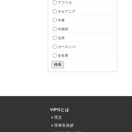
アフリカ
オセアニア
中東
中南米
北米
ヨーロッパ
全世界
VIPOとは
理念
理事長挨拶