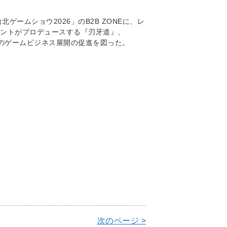
ゲームショウ2026」のB2B ZONEに、レ
メントがプロデュースする『刃牙道』、
IPのゲームビジネス展開の促進を図った。
次のページ >