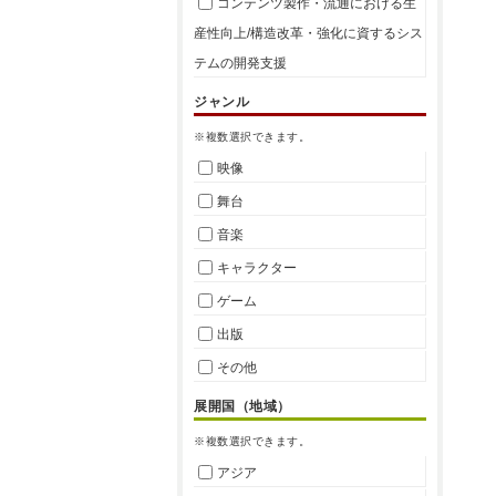
コンテンツ製作・流通における生
産性向上/構造改革・強化に資するシス
テムの開発支援
ジャンル
※複数選択できます。
映像
舞台
音楽
キャラクター
ゲーム
出版
その他
展開国（地域）
※複数選択できます。
アジア