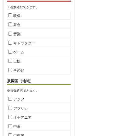
※複数選択できます。
映像
舞台
音楽
キャラクター
ゲーム
出版
その他
展開国（地域）
※複数選択できます。
アジア
アフリカ
オセアニア
中東
中南米