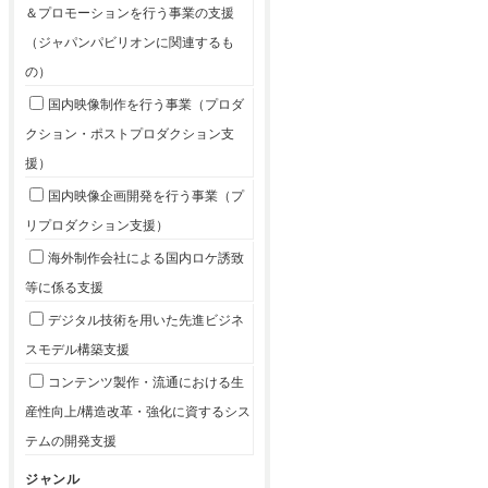
＆プロモーションを行う事業の支援
（ジャパンパビリオンに関連するも
の）
国内映像制作を行う事業（プロダ
クション・ポストプロダクション支
援）
国内映像企画開発を行う事業（プ
リプロダクション支援）
海外制作会社による国内ロケ誘致
等に係る支援
デジタル技術を用いた先進ビジネ
スモデル構築支援
コンテンツ製作・流通における生
産性向上/構造改革・強化に資するシス
テムの開発支援
ジャンル