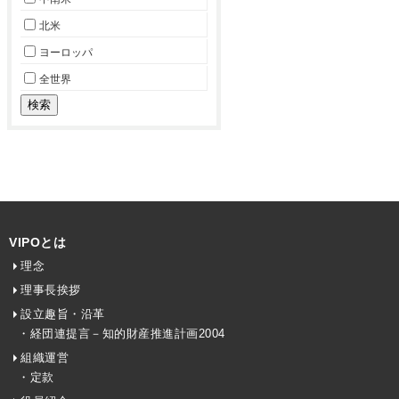
北米
ヨーロッパ
全世界
VIPOとは
理念
理事長挨拶
設立趣旨・沿革
・経団連提言－知的財産推進計画2004
組織運営
・定款