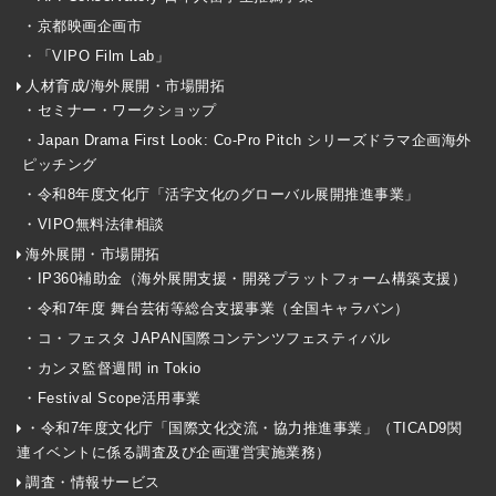
・京都映画企画市
・「VIPO Film Lab」
人材育成/海外展開・市場開拓
・セミナー・ワークショップ
・Japan Drama First Look: Co-Pro Pitch シリーズドラマ企画海外
ピッチング
・令和8年度文化庁「活字文化のグローバル展開推進事業」
・VIPO無料法律相談
海外展開・市場開拓
・IP360補助金（海外展開支援・開発プラットフォーム構築支援）
・令和7年度 舞台芸術等総合支援事業（全国キャラバン）
・コ・フェスタ JAPAN国際コンテンツフェスティバル
・カンヌ監督週間 in Tokio
・Festival Scope活用事業
・令和7年度文化庁「国際文化交流・協力推進事業」（TICAD9関
連イベントに係る調査及び企画運営実施業務）
調査・情報サービス