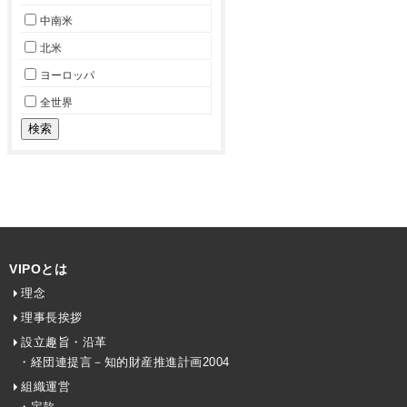
中南米
北米
ヨーロッパ
全世界
VIPOとは
理念
理事長挨拶
設立趣旨・沿革
・経団連提言－知的財産推進計画2004
組織運営
・定款