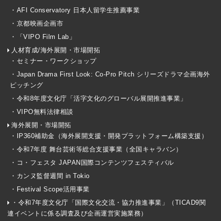
・AFI Conservatory 日本人留学生推薦事業
・京都映画企画市
・「VIPO Film Lab」
人材育成/海外展開・市場開拓
・セミナー・ワークショップ
・Japan Drama First Look: Co-Pro Pitch シリーズドラマ企画海外
ピッチング
・令和8年度文化庁「活字文化のグローバル展開推進事業」
・VIPO無料法律相談
海外展開・市場開拓
・IP360補助金（海外展開支援・開発プラットフォーム構築支援）
・令和7年度 舞台芸術等総合支援事業（全国キャラバン）
・コ・フェスタ JAPAN国際コンテンツフェスティバル
・カンヌ監督週間 in Tokio
・Festival Scope活用事業
・令和7年度文化庁「国際文化交流・協力推進事業」（TICAD9関
連イベントに係る調査及び企画運営実施業務）