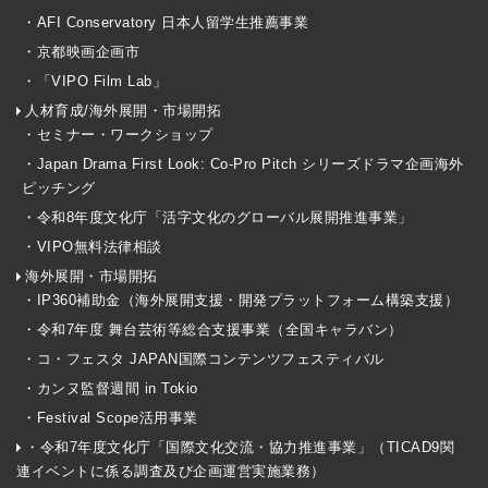
・AFI Conservatory 日本人留学生推薦事業
・京都映画企画市
・「VIPO Film Lab」
人材育成/海外展開・市場開拓
・セミナー・ワークショップ
・Japan Drama First Look: Co-Pro Pitch シリーズドラマ企画海外
ピッチング
・令和8年度文化庁「活字文化のグローバル展開推進事業」
・VIPO無料法律相談
海外展開・市場開拓
・IP360補助金（海外展開支援・開発プラットフォーム構築支援）
・令和7年度 舞台芸術等総合支援事業（全国キャラバン）
・コ・フェスタ JAPAN国際コンテンツフェスティバル
・カンヌ監督週間 in Tokio
・Festival Scope活用事業
・令和7年度文化庁「国際文化交流・協力推進事業」（TICAD9関
連イベントに係る調査及び企画運営実施業務）