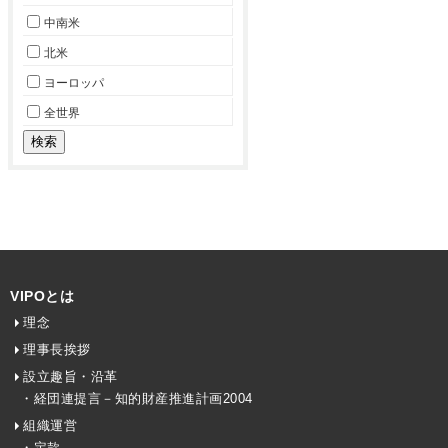
中南米
北米
ヨーロッパ
全世界
VIPOとは
理念
理事長挨拶
設立趣旨・沿革
・経団連提言－知的財産推進計画2004
組織運営
・定款