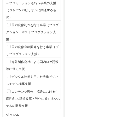
＆プロモーションを行う事業の支援
（ジャパンパビリオンに関連するも
の）
国内映像制作を行う事業（プロダ
クション・ポストプロダクション支
援）
国内映像企画開発を行う事業（プ
リプロダクション支援）
海外制作会社による国内ロケ誘致
等に係る支援
デジタル技術を用いた先進ビジネ
スモデル構築支援
コンテンツ製作・流通における生
産性向上/構造改革・強化に資するシス
テムの開発支援
ジャンル