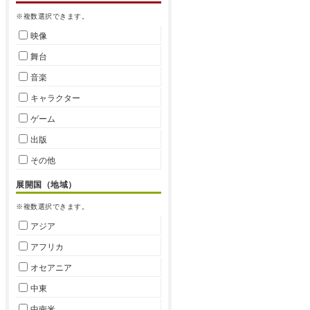
※複数選択できます。
映像
舞台
音楽
キャラクター
ゲーム
出版
その他
展開国（地域）
※複数選択できます。
アジア
アフリカ
オセアニア
中東
中南米