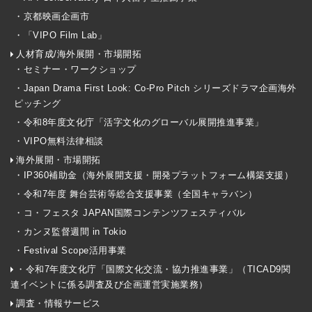
・京都映画企画市
・「VIPO Film Lab」
人材育成/海外展開・市場開拓
・セミナー・ワークショップ
・Japan Drama First Look: Co-Pro Pitch シリーズドラマ企画海外
ピッチング
・令和8年度文化庁「活字文化のグローバル展開推進事業」
・VIPO無料法律相談
海外展開・市場開拓
・IP360補助金（海外展開支援・開発プラットフォーム構築支援）
・令和7年度 舞台芸術等総合支援事業（全国キャラバン）
・コ・フェスタ JAPAN国際コンテンツフェスティバル
・カンヌ監督週間 in Tokio
・Festival Scope活用事業
・令和7年度文化庁「国際文化交流・協力推進事業」（TICAD9関
連イベントに係る調査及び企画運営実施業務）
調査・情報サービス