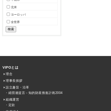
北米
ヨーロッパ
全世界
VIPOとは
理念
理事長挨拶
設立趣旨・沿革
・経団連提言－知的財産推進計画2004
組織運営
・定款