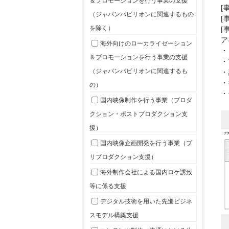
＆プロモーションを行う事業の支援
[
（ジャパンパビリオンに関連するもの
[
を除く）
[
ア
海外向けのローカライゼーション
・
＆プロモーションを行う事業の支援
・
（ジャパンパビリオンに関連するも
・
・
の）
・
国内映像制作を行う事業（プロダ
クション・ポストプロダクション支
援）
国内映像企画開発を行う事業（プ
リプロダクション支援）
海外制作会社による国内ロケ誘致
等に係る支援
デジタル技術を用いた先進ビジネ
スモデル構築支援