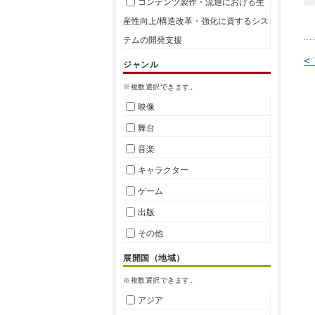
コンテンツ製作・流通における生
産性向上/構造改革・強化に資するシス
テムの開発支援
<
ジャンル
※複数選択できます。
映像
舞台
音楽
キャラクター
ゲーム
出版
その他
展開国（地域）
※複数選択できます。
アジア