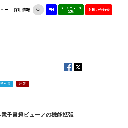
メールニュース
ビュー
採用情報
EN
お問い合わせ
登録
VIPOとは
事業一覧
VIPOの理念
事業実績・報告
設
役員紹介
会員紹介
組
開発支援
出版
ル電子書籍ビューアの機能拡張