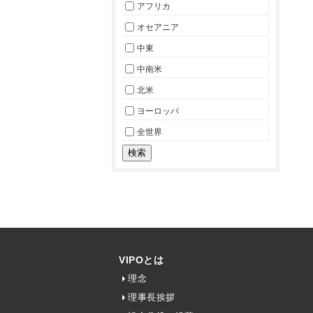
アフリカ
オセアニア
中東
中南米
北米
ヨーロッパ
全世界
VIPOとは
理念
理事長挨拶