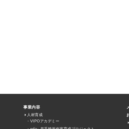
事業内容
人材育成
・VIPOアカデミー
・ndjc: 若手映画作家育成プロジェクト