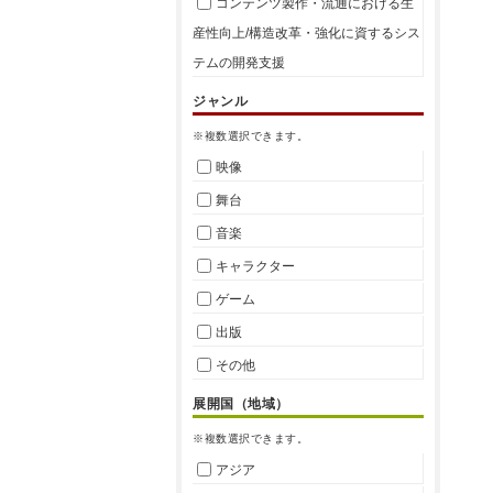
コンテンツ製作・流通における生
産性向上/構造改革・強化に資するシス
テムの開発支援
ジャンル
※複数選択できます。
映像
舞台
音楽
キャラクター
ゲーム
出版
その他
展開国（地域）
※複数選択できます。
アジア