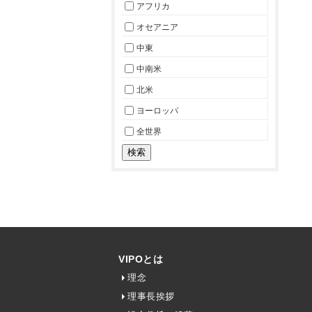
アフリカ
オセアニア
中東
中南米
北米
ヨーロッパ
全世界
VIPOとは
理念
理事長挨拶