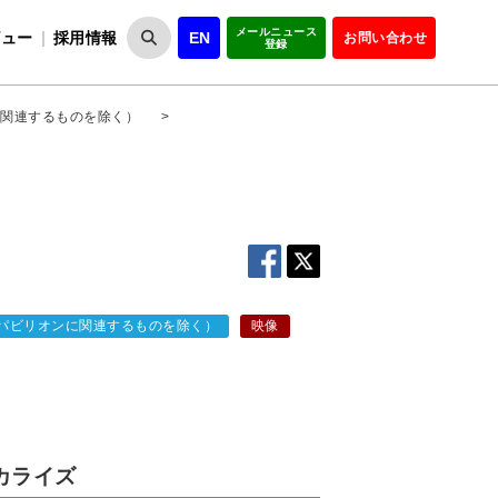
メールニュース
ビュー
採用情報
EN
お問い合わせ
登録
VIPOとは
事業一覧
VIPOの理念
事業実績・報告
設
役員紹介
会員紹介
組
関連するものを除く）
>
パビリオンに関連するものを除く）
映像
ローカライズ