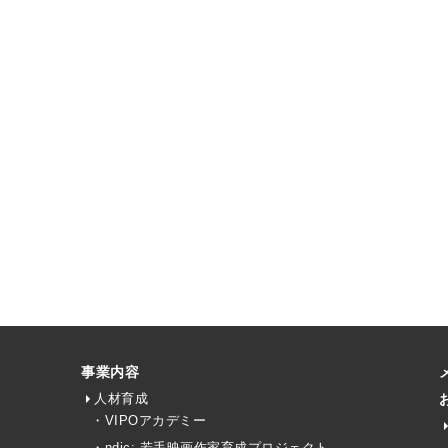
事業内容
人材育成
・VIPOアカデミー
・ndjc: 若手映画作家育成プロジェクト