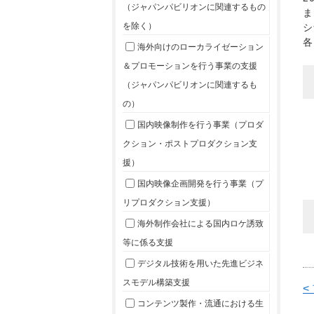
（ジャパンパビリオンに関連するもの
ま
を除く）
シ
各
海外向けのローカライゼーション
＆プロモーションを行う事業の支援
（ジャパンパビリオンに関連するも
の）
国内映像制作を行う事業（プロダ
クション・ポストプロダクション支
援）
国内映像企画開発を行う事業（プ
リプロダクション支援）
海外制作会社による国内ロケ誘致
等に係る支援
デジタル技術を用いた先進ビジネ
スモデル構築支援
<
コンテンツ製作・流通における生