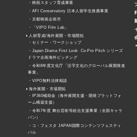
・映画スタッフ育成事業
・AFI Conservatory 日本人留学生推薦事業
・京都映画企画市
・「VIPO Film Lab」
人材育成/海外展開・市場開拓
・セミナー・ワークショップ
・Japan Drama First Look: Co-Pro Pitch シリーズ
ドラマ企画海外ピッチング
・令和8年度文化庁「活字文化のグローバル展開推進
事業」
・VIPO無料法律相談
海外展開・市場開拓
・IP360補助金（海外展開支援・開発プラットフォ
ーム構築支援）
・令和7年度 舞台芸術等総合支援事業（全国キャラ
バン）
・コ・フェスタ JAPAN国際コンテンツフェスティ
バル