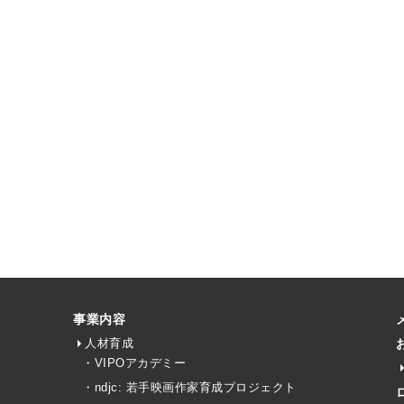
事業内容
人材育成
・VIPOアカデミー
・ndjc: 若手映画作家育成プロジェクト