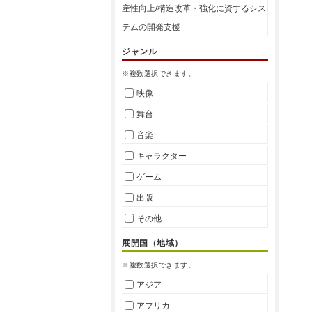
産性向上/構造改革・強化に資するシス
テムの開発支援
ジャンル
※複数選択できます。
映像
舞台
音楽
キャラクター
ゲーム
出版
その他
展開国（地域）
※複数選択できます。
アジア
アフリカ