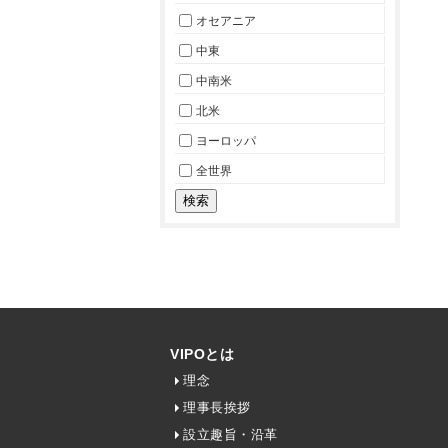
オセアニア
中東
中南米
北米
ヨーロッパ
全世界
VIPOとは
理念
理事長挨拶
設立趣旨・沿革