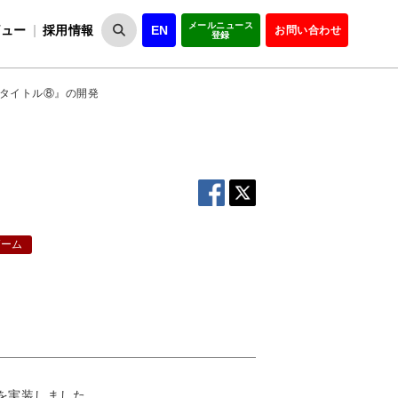
メールニュース
ビュー
採用情報
EN
お問い合わせ
登録
VIPOとは
事業一覧
VIPOの理念
事業実績・報告
設
役員紹介
会員紹介
組
タイトル⑧』の開発
ゲーム
点を実装しました。