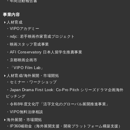
・年間活動報告書
事業内容
人材育成
・VIPOアカデミー
・ndjc: 若手映画作家育成プロジェクト
・映画スタッフ育成事業
・AFI Conservatory 日本人留学生推薦事業
・京都映画企画市
・「VIPO Film Lab」
人材育成/海外展開・市場開拓
・セミナー・ワークショップ
・Japan Drama First Look: Co-Pro Pitch シリーズドラマ企画海外
ピッチング
・令和8年度文化庁「活字文化のグローバル展開推進事業」
・VIPO無料法律相談
海外展開・市場開拓
・IP360補助金（海外展開支援・開発プラットフォーム構築支援）