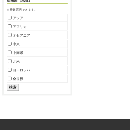
展開国（地域）
※複数選択できます。
アジア
アフリカ
オセアニア
中東
中南米
北米
ヨーロッパ
全世界