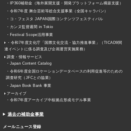
・IP360補助金（海外展開支援・開発プラットフォーム構築支援）
・令和7年度 舞台芸術等総合支援事業（全国キャラバン）
・コ・フェスタ JAPAN国際コンテンツフェスティバル
・カンヌ監督週間 in Tokio
・Festival Scope活用事業
・令和7年度文化庁「国際文化交流・協力推進事業」（TICAD9関
連イベントに係る調査及び企画運営実施業務）
調査・情報サービス
・Japan Content Catalog
・令和6年度全国ロケーションデータベースの利用促進等のための
調査研究（JFCとの協業）
・Japan Book Bank 事業
アーカイブ
・令和7年度アーカイブ中核拠点形成モデル事業
過去の補助金事業
メールニュース登録