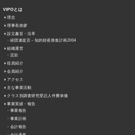
VIPOとは
理念
理事長挨拶
設立趣旨・沿革
・経団連提言－知的財産推進計画2004
組織運営
・定款
役員紹介
会員紹介
アクセス
主な事業活動
クラス別調査研究受託人件費単価
事業実績・報告
・事業報告
・事業計画
・会計報告
・会計予算