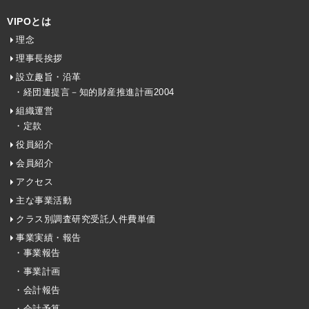
VIPOとは
理念
理事長挨拶
設立趣旨・沿革
・経団連提言－知的財産推進計画2004
組織運営
・定款
役員紹介
会員紹介
アクセス
主な事業活動
クラス別調査研究受託人件費単価
事業実績・報告
・事業報告
・事業計画
・会計報告
・会計予算