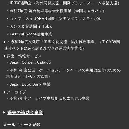
・IP360補助金（海外展開支援・開発プラットフォーム構築支援）
・令和7年度 舞台芸術等総合支援事業（全国キャラバン）
・コ・フェスタ JAPAN国際コンテンツフェスティバル
・カンヌ監督週間 in Tokio
・Festival Scope活用事業
・令和7年度文化庁「国際文化交流・協力推進事業」（TICAD9関
連イベントに係る調査及び企画運営実施業務）
調査・情報サービス
・Japan Content Catalog
・令和6年度全国ロケーションデータベースの利用促進等のための
調査研究（JFCとの協業）
・Japan Book Bank 事業
アーカイブ
・令和7年度アーカイブ中核拠点形成モデル事業
過去の補助金事業
メールニュース登録