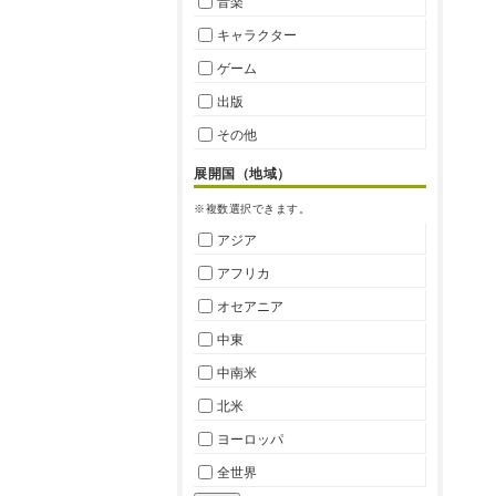
音楽
キャラクター
ゲーム
出版
その他
展開国（地域）
※複数選択できます。
アジア
アフリカ
オセアニア
中東
中南米
北米
ヨーロッパ
全世界