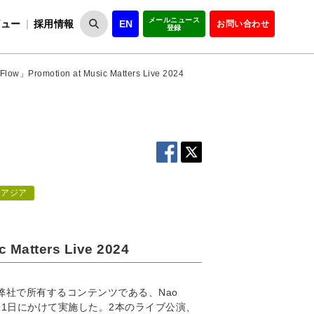
メールニュース
ビュー
採用情報
EN
お問い合わせ
登録
VIPOとは
事業一覧
VIPOの理念
事業実績・報告
設
役員紹介
会員紹介
組
low」Promotion at Music Matters Live 2024
アジア
 Matters Live 2024
にて、弊社で所有するコンテンツである、Nao
5月11日にかけて実施した。2本のライブ公演、