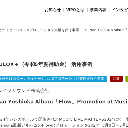
お知らせ
VIPOとは
事業内容
インタ
事業内容
VIPOとは
カライゼーション&プロモーション支援を行う事業
>
Nao Yoshioka Album「F
JLOX＋（令和5年度補助金） 活用事例
海外向けのローカライゼーション&プロモーション支援を行う事業
音楽
ライフサウンド株式会社
ao Yoshioka Album「Flow」Promotion at Music
024年シンガポールで開催されたMUSIC LIVE MATTERS2024
oshioka最新アルバムのFlowのプロモーションを2024年5月8日〜