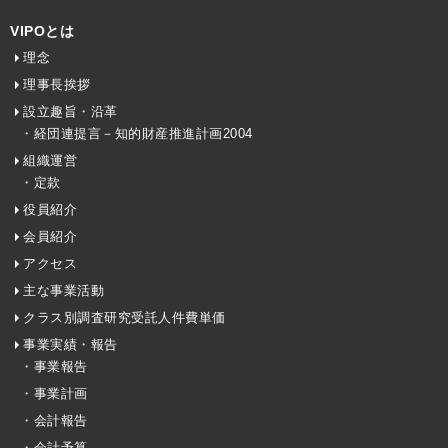
VIPOとは
理念
理事長挨拶
設立趣旨・沿革
・経団連提言－知的財産推進計画2004
組織運営
・定款
役員紹介
会員紹介
アクセス
主な事業活動
クラス別調査研究受託人件費単価
事業実績・報告
・事業報告
・事業計画
・会計報告
・会計予算