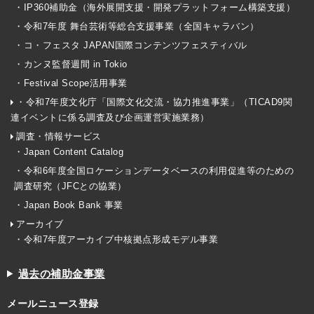
・IP360補助金（海外展開支援・開発プラットフォーム構築支援）
・令和7年度 舞台芸術等総合支援事業（全国キャラバン）
・コ・フェスタ JAPAN国際コンテンツフェスティバル
・カンヌ監督週間 in Tokio
・Festival Scope活用事業
・令和7年度文化庁「国際文化交流・協力推進事業」（TICAD9関
連イベントに係る調査及び企画運営実施業務）
調査・情報サービス
・Japan Content Catalog
・令和6年度全国ロケーションデータベースの利用促進等のための
調査研究（JFCとの協業）
・Japan Book Bank 事業
アーカイブ
・令和7年度アーカイブ中核拠点形成モデル事業
過去の補助金事業
メールニュース登録