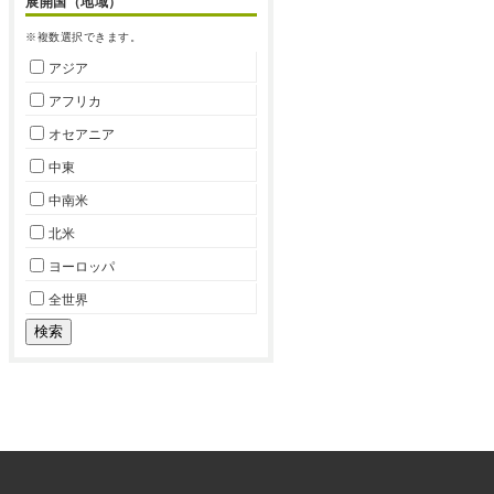
展開国（地域）
※複数選択できます。
アジア
アフリカ
オセアニア
中東
中南米
北米
ヨーロッパ
全世界