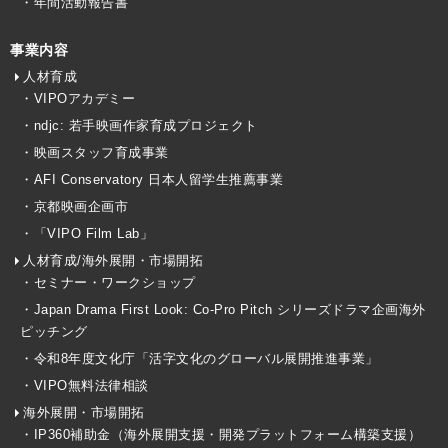
・年間活動報告書
事業内容
人材育成
・VIPOアカデミー
・ndjc: 若手映画作家育成プロジェクト
・映画スタッフ育成事業
・AFI Conservatory 日本人留学生推薦事業
・京都映画企画市
・「VIPO Film Lab」
人材育成/海外展開・市場開拓
・セミナー・ワークショップ
・Japan Drama First Look: Co-Pro Pitch シリーズドラマ企画海外
ピッチング
・令和8年度文化庁「活字文化のグローバル展開推進事業」
・VIPO無料法律相談
海外展開・市場開拓
・IP360補助金（海外展開支援・開発プラットフォーム構築支援）