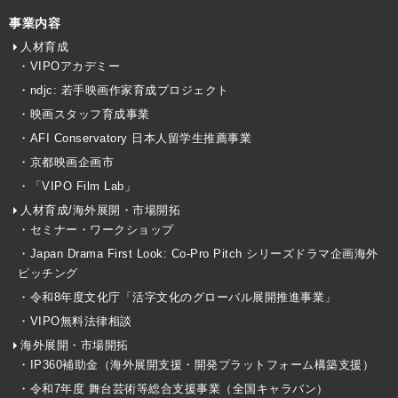
事業内容
人材育成
・VIPOアカデミー
・ndjc: 若手映画作家育成プロジェクト
・映画スタッフ育成事業
・AFI Conservatory 日本人留学生推薦事業
・京都映画企画市
・「VIPO Film Lab」
人材育成/海外展開・市場開拓
・セミナー・ワークショップ
・Japan Drama First Look: Co-Pro Pitch シリーズドラマ企画海外
ピッチング
・令和8年度文化庁「活字文化のグローバル展開推進事業」
・VIPO無料法律相談
海外展開・市場開拓
・IP360補助金（海外展開支援・開発プラットフォーム構築支援）
・令和7年度 舞台芸術等総合支援事業（全国キャラバン）