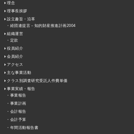
理念
理事長挨拶
設立趣旨・沿革
・経団連提言－知的財産推進計画2004
組織運営
・定款
役員紹介
会員紹介
アクセス
主な事業活動
クラス別調査研究受託人件費単価
事業実績・報告
・事業報告
・事業計画
・会計報告
・会計予算
・年間活動報告書