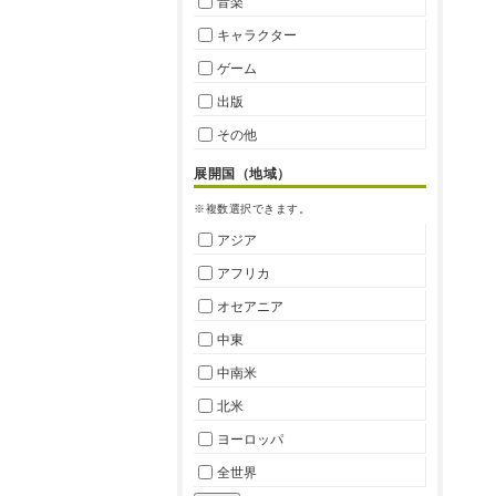
音楽
キャラクター
ゲーム
出版
その他
展開国（地域）
※複数選択できます。
アジア
アフリカ
オセアニア
中東
中南米
北米
ヨーロッパ
全世界