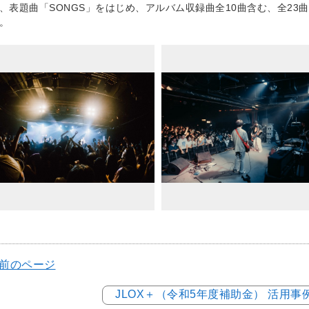
、表題曲「SONGS」をはじめ、アルバム収録曲全10曲含む、全2
。
 前のページ
JLOX＋（令和5年度補助金） 活用