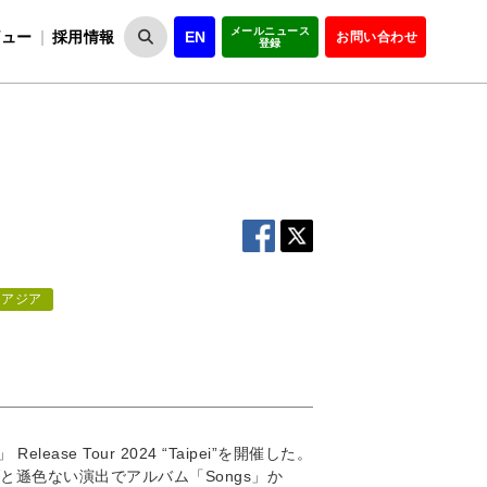
メールニュース
ビュー
採用情報
EN
お問い合わせ
登録
VIPOとは
事業一覧
VIPOの理念
事業実績・報告
設
役員紹介
会員紹介
組
アジア
 Release Tour 2024 “Taipei”を開催した。
遜色ない演出でアルバム「Songs」か