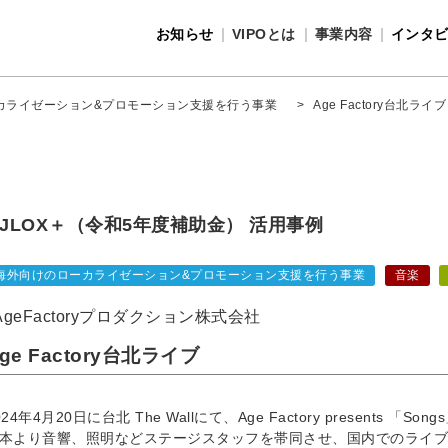
お知らせ
VIPOとは
事業内容
インタ
事業内容
VIPOとは
カライゼーション&プロモーション支援を行う事業
>
Age Factory台北ライブ
JLOX＋（令和5年度補助金） 活用事例
海外向けのローカライゼーション&プロモーション支援を行う事業
音楽
AgeFactoryプロダクション株式会社
ge Factory台北ライブ
024年4月20日に台北 The Wallにて、Age Factory presents 「Songs」
本より音響、照明などステージスタッフを帯同させ、国内でのライブと