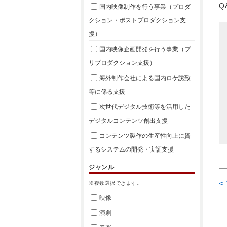
Q
国内映像制作を行う事業（プロダ
クション・ポストプロダクション支
援）
国内映像企画開発を行う事業（プ
リプロダクション支援）
海外制作会社による国内ロケ誘致
等に係る支援
次世代デジタル技術等を活用した
デジタルコンテンツ創出支援
コンテンツ製作の生産性向上に資
するシステムの開発・実証支援
ジャンル
<
※複数選択できます。
映像
演劇