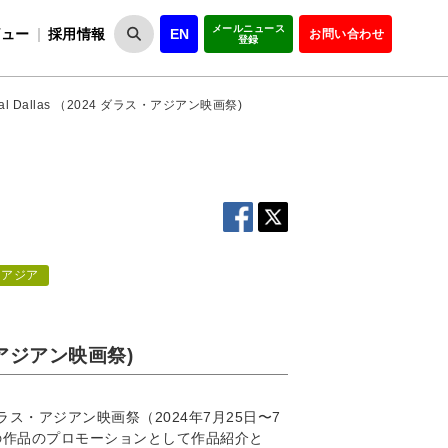
メールニュース
ビュー
採用情報
EN
お問い合わせ
登録
VIPOとは
事業一覧
VIPOの理念
事業実績・報告
設
役員紹介
会員紹介
組
estival Dallas （2024 ダラス・アジアン映画祭)
アジア
ダラス・アジアン映画祭)
ダラス・アジアン映画祭（2024年7月25日〜7
の作品のプロモーションとして作品紹介と