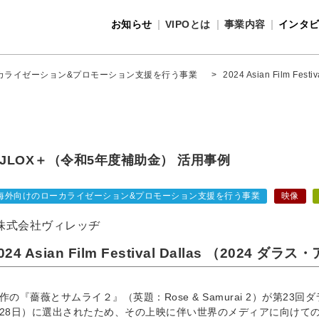
お知らせ
VIPOとは
事業内容
インタ
事業内容
VIPOとは
カライゼーション&プロモーション支援を行う事業
>
2024 Asian Film F
JLOX＋（令和5年度補助金） 活用事例
海外向けのローカライゼーション&プロモーション支援を行う事業
映像
株式会社ヴィレッヂ
024 Asian Film Festival Dallas （2024 
作の『薔薇とサムライ２』（英題：Rose & Samurai 2）が第23回
28日）に選出されたため、その上映に伴い世界のメディアに向けて