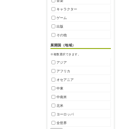
音楽
キャラクター
ゲーム
出版
その他
展開国（地域）
※複数選択できます。
アジア
アフリカ
オセアニア
中東
中南米
北米
ヨーロッパ
全世界