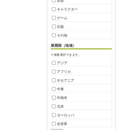
音楽
キャラクター
ゲーム
出版
その他
展開国（地域）
※複数選択できます。
アジア
アフリカ
オセアニア
中東
中南米
北米
ヨーロッパ
全世界