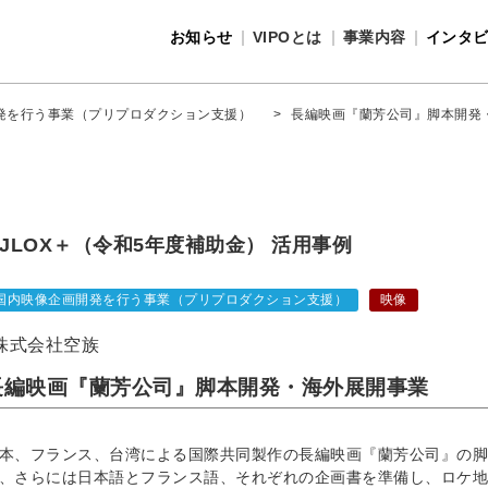
お知らせ
VIPOとは
事業内容
インタ
事業内容
VIPOとは
発を行う事業（プリプロダクション支援）
>
長編映画『蘭芳公司』脚本開発
JLOX＋（令和5年度補助金） 活用事例
国内映像企画開発を行う事業（プリプロダクション支援）
映像
株式会社空族
長編映画『蘭芳公司』脚本開発・海外展開事業
本、フランス、台湾による国際共同製作の長編映画『蘭芳公司』の脚
、さらには日本語とフランス語、それぞれの企画書を準備し、ロケ地