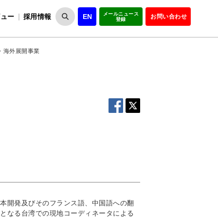
メールニュース
ビュー
採用情報
EN
お問い合わせ
登録
VIPOとは
事業一覧
VIPOの理念
事業実績・報告
設
役員紹介
会員紹介
組
・海外展開事業
本開発及びそのフランス語、中国語への翻
となる台湾での現地コーディネータによる