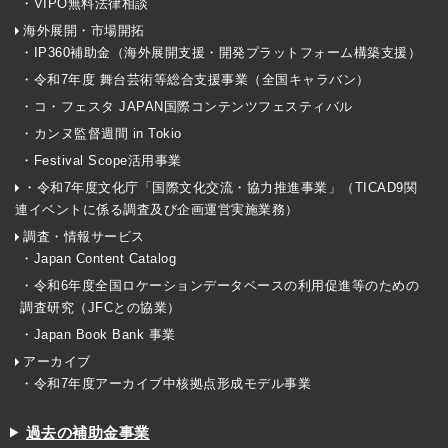
・VIPO無料法律相談
海外展開・市場開拓
・IP360補助金（海外展開支援・開発プラットフォーム構築支援）
・令和7年度 舞台芸術等総合支援事業（全国キャラバン）
・コ・フェスタ JAPAN国際コンテンツフェスティバル
・カンヌ監督週間 in Tokio
・Festival Scope活用事業
・令和7年度文化庁「国際文化交流・協力推進事業」（TICAD9関
連イベントに係る調査及び企画運営実施業務）
調査・情報サービス
・Japan Content Catalog
・令和6年度全国ロケーションデータベースの利用促進等のための
調査研究（JFCとの協業）
・Japan Book Bank 事業
アーカイブ
・令和7年度アーカイブ中核拠点形成モデル事業
過去の補助金事業