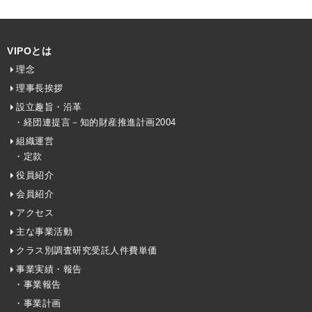
VIPOとは
理念
理事長挨拶
設立趣旨・沿革
・経団連提言－知的財産推進計画2004
組織運営
・定款
役員紹介
会員紹介
アクセス
主な事業活動
クラス別調査研究受託人件費単価
事業実績・報告
・事業報告
・事業計画