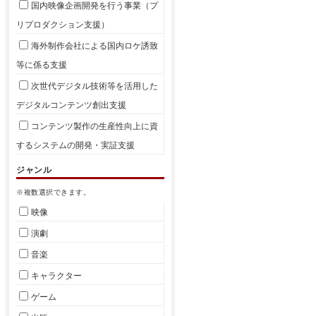
国内映像企画開発を行う事業（プ
リプロダクション支援）
海外制作会社による国内ロケ誘致
等に係る支援
次世代デジタル技術等を活用した
デジタルコンテンツ創出支援
コンテンツ製作の生産性向上に資
するシステムの開発・実証支援
ジャンル
※複数選択できます。
映像
演劇
音楽
キャラクター
ゲーム