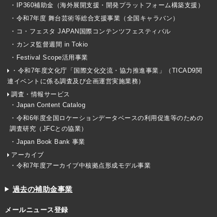
・IP360補助金（海外展開支援・開発プラットフォーム構築支援）
・令和7年度 舞台芸術等総合支援事業（全国キャラバン）
・コ・フェスタ JAPAN国際コンテンツフェスティバル
・カンヌ監督週間 in Tokio
・Festival Scope活用事業
・令和7年度文化庁「国際文化交流・協力推進事業」（TICAD9関
連イベントに係る調査及び企画運営実施業務）
調査・情報サービス
・Japan Content Catalog
・令和6年度全国ロケーションデータベースの利用促進等のための
調査研究（JFCとの協業）
・Japan Book Bank 事業
アーカイブ
・令和7年度アーカイブ中核拠点形成モデル事業
過去の補助金事業
メールニュース登録