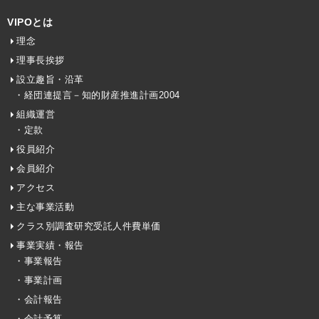
VIPOとは
理念
理事長挨拶
設立趣旨・沿革
・経団連提言－知的財産推進計画2004
組織運営
・定款
役員紹介
会員紹介
アクセス
主な事業活動
クラス別調査研究受託人件費単価
事業実績・報告
・事業報告
・事業計画
・会計報告
・会計予算