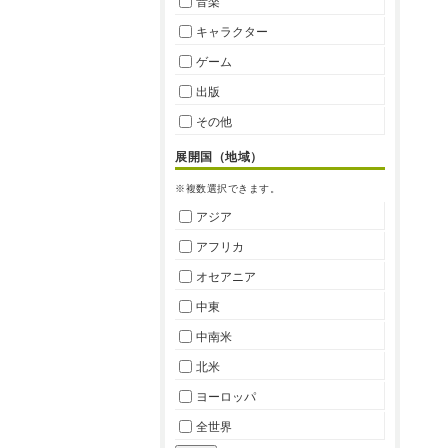
音楽
キャラクター
ゲーム
出版
その他
展開国（地域）
※複数選択できます。
アジア
アフリカ
オセアニア
中東
中南米
北米
ヨーロッパ
全世界