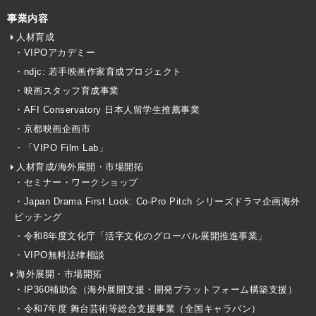
事業内容
人材育成
・VIPOアカデミー
・ndjc: 若手映画作家育成プロジェクト
・映画スタッフ育成事業
・AFI Conservatory 日本人留学生推薦事業
・京都映画企画市
・「VIPO Film Lab」
人材育成/海外展開・市場開拓
・セミナー・ワークショップ
・Japan Drama First Look: Co-Pro Pitch シリーズドラマ企画海外
ピッチング
・令和8年度文化庁「活字文化のグローバル展開推進事業」
・VIPO無料法律相談
海外展開・市場開拓
・IP360補助金（海外展開支援・開発プラットフォーム構築支援）
・令和7年度 舞台芸術等総合支援事業（全国キャラバン）