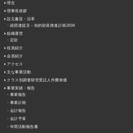
理念
理事長挨拶
設立趣旨・沿革
・経団連提言－知的財産推進計画2004
組織運営
・定款
役員紹介
会員紹介
アクセス
主な事業活動
クラス別調査研究受託人件費単価
事業実績・報告
・事業報告
・事業計画
・会計報告
・会計予算
・年間活動報告書