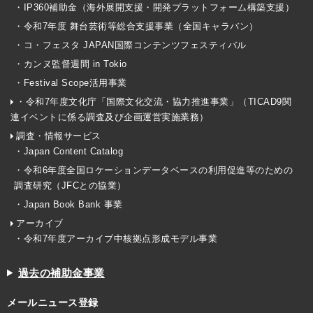
・IP360補助金（海外展開支援・開発プラットフォーム構築支援）
・令和7年度 舞台芸術等総合支援事業（全国キャラバン）
・コ・フェスタ JAPAN国際コンテンツフェスティバル
・カンヌ監督週間 in Tokio
・Festival Scope活用事業
・令和7年度文化庁「国際文化交流・協力推進事業」（TICAD9関
連イベントに係る調査及び企画運営実施業務）
調査・情報サービス
・Japan Content Catalog
・令和6年度全国ロケーションデータベースの利用促進等のための
調査研究（JFCとの協業）
・Japan Book Bank 事業
アーカイブ
・令和7年度アーカイブ中核拠点形成モデル事業
過去の補助金事業
メールニュース登録