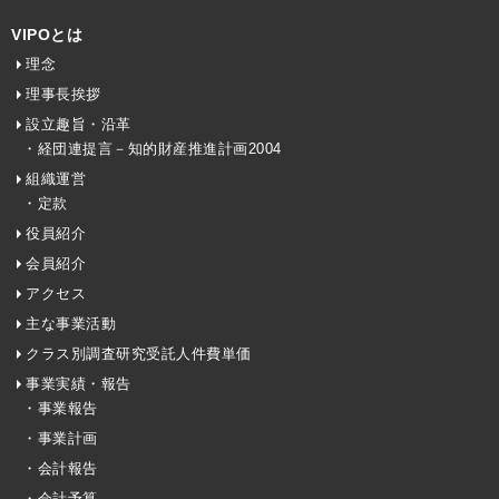
VIPOとは
理念
理事長挨拶
設立趣旨・沿革
・経団連提言－知的財産推進計画2004
組織運営
・定款
役員紹介
会員紹介
アクセス
主な事業活動
クラス別調査研究受託人件費単価
事業実績・報告
・事業報告
・事業計画
・会計報告
・会計予算