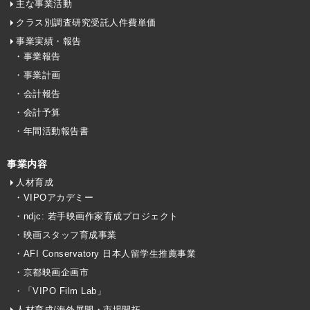
主な事業活動
クラス別調査研究受託人件費単価
事業実績・報告
・事業報告
・事業計画
・会計報告
・会計予算
・年間活動報告書
事業内容
人材育成
・VIPOアカデミー
・ndjc: 若手映画作家育成プロジェクト
・映画スタッフ育成事業
・AFI Conservatory 日本人留学生推薦事業
・京都映画企画市
・「VIPO Film Lab」
人材育成/海外展開・市場開拓