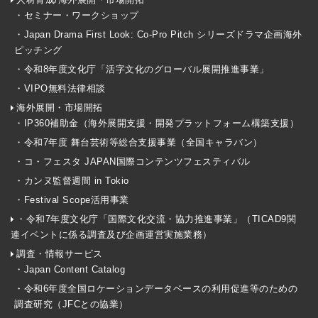
・セミナー・ワークショップ
・Japan Drama First Look: Co-Pro Pitch シリーズドラマ企画海外
ピッチング
・令和8年度文化庁「活字文化のグローバル展開推進事業」
・VIPO無料法律相談
海外展開・市場開拓
・IP360補助金（海外展開支援・開発プラットフォーム構築支援）
・令和7年度 舞台芸術等総合支援事業（全国キャラバン）
・コ・フェスタ JAPAN国際コンテンツフェスティバル
・カンヌ監督週間 in Tokio
・Festival Scope活用事業
・令和7年度文化庁「国際文化交流・協力推進事業」（TICAD9関
連イベントに係る調査及び企画運営実施業務）
調査・情報サービス
・Japan Content Catalog
・令和6年度全国ロケーションデータベースの利用促進等のための
調査研究（JFCとの協業）