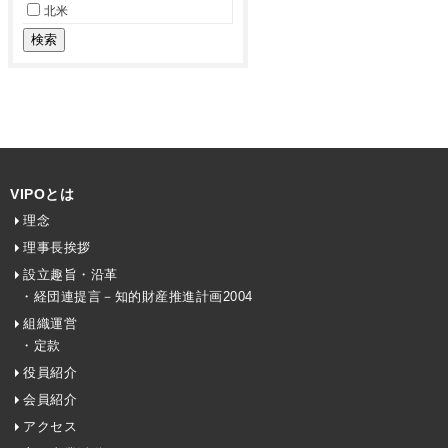
北米
VIPOとは
理念
理事長挨拶
設立趣旨・沿革
・経団連提言－知的財産推進計画2004
組織運営
・定款
役員紹介
会員紹介
アクセス