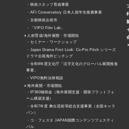
・映画スタッフ育成事業
・AFI Conservatory 日本人留学生推薦事業
・京都映画企画市
・「VIPO Film Lab」
人材育成/海外展開・市場開拓
・セミナー・ワークショップ
・Japan Drama First Look: Co-Pro Pitch シリーズ
ドラマ企画海外ピッチング
・令和8年度文化庁「活字文化のグローバル展開推進
事業」
・VIPO無料法律相談
海外展開・市場開拓
・IP360補助金（海外展開支援・開発プラットフォ
ーム構築支援）
・令和7年度 舞台芸術等総合支援事業（全国キャラ
バン）
・コ・フェスタ JAPAN国際コンテンツフェスティ
バル