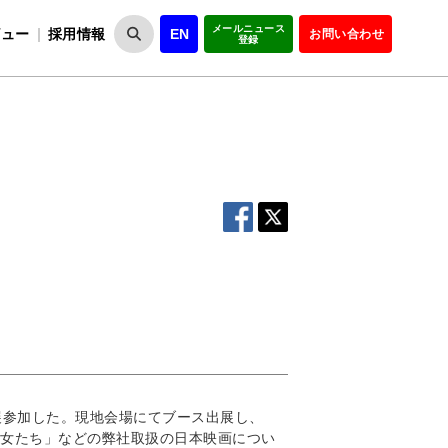
メールニュース
ビュー
採用情報
EN
お問い合わせ
登録
VIPOとは
事業一覧
VIPOの理念
事業実績・報告
設
役員紹介
会員紹介
組
」に出展参加した。現地会場にてブース出展し、
女たち」などの弊社取扱の日本映画につい