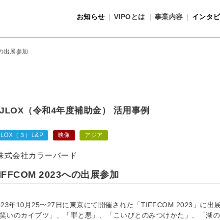
お知らせ
VIPOとは
事業内容
インタ
事業内容
VIPOとは
3への出展参加
JLOX（令和4年度補助金） 活用事例
JLOX（３）L&P
映像
アジア
株式会社カラーバード
IFFCOM 2023への出展参加
023年10月25〜27日に東京にて開催された「TIFFCOM 2023
笑いのカイブツ」、「罪と悪」、「こいびとのみつけかた」、「湖の