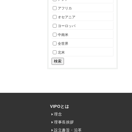
アフリカ
オセアニア
ヨーロッパ
中南米
全世界
北米
VIPOとは
理念
理事長挨拶
設立趣旨・沿革