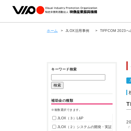
ホーム
>
JLOX活用事例
>
TIFFCOM 202
キーワード検索
補助金の種類
T
※複数選択できます。
JLOX（３）L&P
2
JLOX（２）システムの開発・実証
「