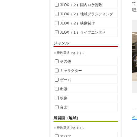
て
JLOX（２）国内ロケ誘致
取
JLOX（２）地域ブランディング
JLOX（２）映像制作
JLOX（１）ライブエンタメ
ジャンル
※複数選択できます。
その他
キャラクター
ゲーム
出版
映像
音楽
<
展開国（地域）
※複数選択できます。
アジア