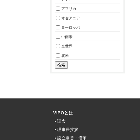
アフリカ
オセアニア
ヨーロッパ
中南米
全世界
北米
VIPOとは
理念
理事長挨拶
設立趣旨・沿革