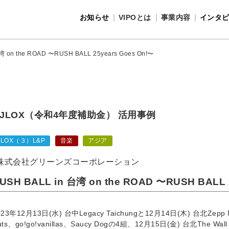
お知らせ
VIPOとは
事業内容
インタ
事業内容
VIPOとは
湾 on the ROAD 〜RUSH BALL 25years Goes On!〜
JLOX（令和4年度補助金） 活用事例
JLOX（３）L&P
音楽
アジア
株式会社グリーンズコーポレーション
USH BALL in 台湾 on the ROAD 〜RUSH BALL 
023年12月13日(水) 台中Legacy Taichungと12月14日(木) 台北Zepp Ne
uts、go!go!vanillas、Saucy Dogの4組、12月15日(金) 台北The W