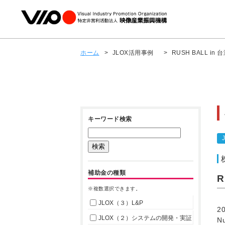
ホーム
>
JLOX活用事例
>
RUSH BALL in 台
キーワード検索
補助金の種類
R
※複数選択できます。
JLOX（３）L&P
2
JLOX（２）システムの開発・実証
N