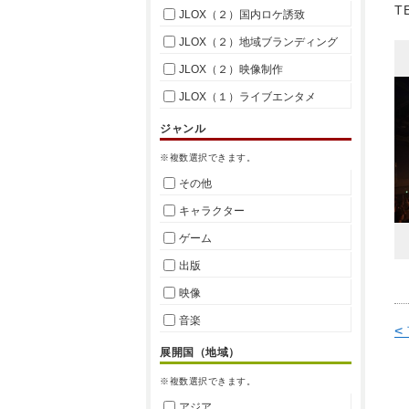
T
JLOX（２）国内ロケ誘致
JLOX（２）地域ブランディング
JLOX（２）映像制作
JLOX（１）ライブエンタメ
ジャンル
※複数選択できます。
その他
キャラクター
ゲーム
出版
映像
音楽
<
展開国（地域）
※複数選択できます。
アジア