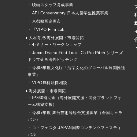
・映画スタッフ育成事業
・AFI Conservatory 日本人留学生推薦事業
・京都映画企画市
・「VIPO Film Lab」
人材育成/海外展開・市場開拓
・セミナー・ワークショップ
・Japan Drama First Look: Co-Pro Pitch シリーズ
ドラマ企画海外ピッチング
・令和8年度文化庁「活字文化のグローバル展開推進
事業」
・VIPO無料法律相談
海外展開・市場開拓
・IP360補助金（海外展開支援・開発プラットフォ
ーム構築支援）
・令和7年度 舞台芸術等総合支援事業（全国キャラ
バン）
・コ・フェスタ JAPAN国際コンテンツフェスティ
バル