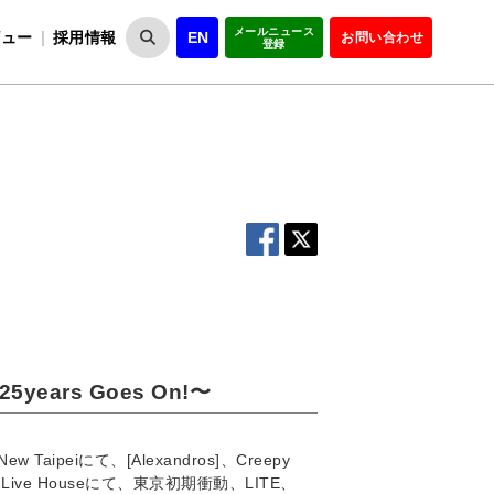
メールニュース
ビュー
採用情報
EN
お問い合わせ
登録
VIPOとは
事業一覧
VIPOの理念
事業実績・報告
設
役員紹介
会員紹介
組
25years Goes On!〜
w Taipeiにて、[Alexandros]、Creepy
all Live Houseにて、東京初期衝動、LITE、