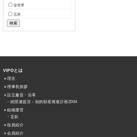
全世界
北米
VIPOとは
理念
理事長挨拶
設立趣旨・沿革
・経団連提言－知的財産推進計画2004
組織運営
・定款
役員紹介
会員紹介