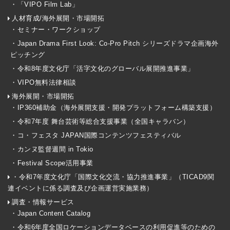
・「VIPO Film Lab」
人材育成/海外展開・市場開拓
・セミナー・ワークショップ
・Japan Drama First Look: Co-Pro Pitch シリーズドラマ企画海外
ピッチング
・令和8年度文化庁「活字文化のグローバル展開推進事業」
・VIPO無料法律相談
海外展開・市場開拓
・IP360補助金（海外展開支援・開発プラットフォーム構築支援）
・令和7年度 舞台芸術等総合支援事業（全国キャラバン）
・コ・フェスタ JAPAN国際コンテンツフェスティバル
・カンヌ監督週間 in Tokio
・Festival Scope活用事業
・令和7年度文化庁「国際文化交流・協力推進事業」（TICAD9関
連イベントに係る調査及び企画運営実施業務）
調査・情報サービス
・Japan Content Catalog
・令和6年度全国ロケーションデータベースの利用促進等のための