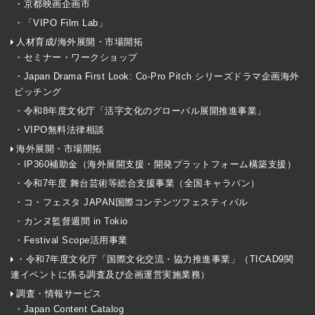
・京都映画企画市
・「VIPO Film Lab」
人材育成/海外展開・市場開拓
・セミナー・ワークショップ
・Japan Drama First Look: Co-Pro Pitch シリーズドラマ企画海外
ピッチング
・令和8年度文化庁「活字文化のグローバル展開推進事業」
・VIPO無料法律相談
海外展開・市場開拓
・IP360補助金（海外展開支援・開発プラットフォーム構築支援）
・令和7年度 舞台芸術等総合支援事業（全国キャラバン）
・コ・フェスタ JAPAN国際コンテンツフェスティバル
・カンヌ監督週間 in Tokio
・Festival Scope活用事業
・令和7年度文化庁「国際文化交流・協力推進事業」（TICAD9関
連イベントに係る調査及び企画運営実施業務）
調査・情報サービス
・Japan Content Catalog