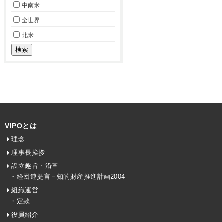
中南米
全世界
北米
VIPOとは
理念
理事長挨拶
設立趣旨・沿革
・経団連提言－知的財産推進計画2004
組織運営
・定款
役員紹介