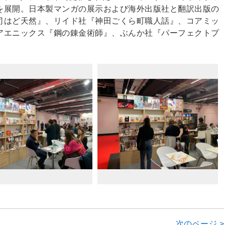
を展開。日本製マンガの展示および海外出版社と翻訳出版の
司はど天然』、リイド社『神田ごくら町職人話』、コアミッ
アエニックス『鋼の錬金術師』、ぶんか社『パーフェクトプ
次のページ >