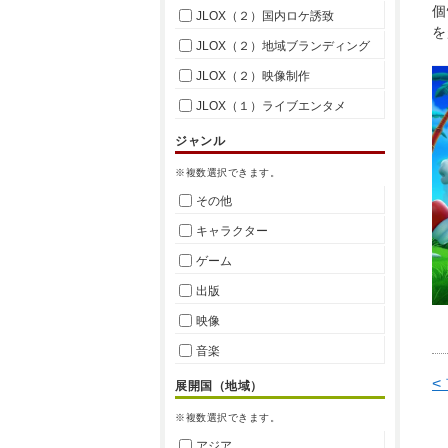
個
JLOX（２）国内ロケ誘致
を
JLOX（２）地域ブランディング
JLOX（２）映像制作
JLOX（１）ライブエンタメ
ジャンル
※複数選択できます。
その他
キャラクター
ゲーム
出版
映像
音楽
<
展開国（地域）
※複数選択できます。
アジア