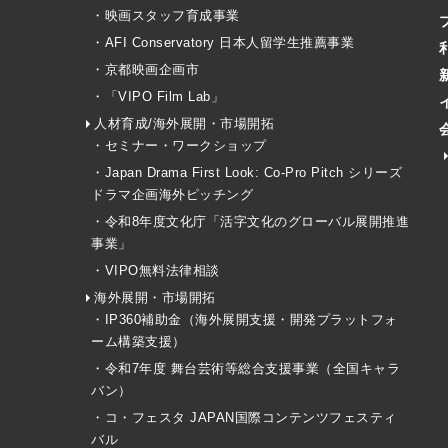
・映画スタッフ育成事業
・AFI Conservatory 日本人留学生推薦事業
・京都映画企画市
・「VIPO Film Lab」
人材育成/海外展開・市場開拓
・セミナー・ワークショップ
・Japan Drama First Look: Co-Pro Pitch シリーズ
ドラマ企画海外ピッチング
・令和8年度文化庁「活字文化のグローバル展開推進
事業」
・VIPO無料法律相談
海外展開・市場開拓
・IP360補助金（海外展開支援・開発プラットフォ
ーム構築支援）
・令和7年度 舞台芸術等総合支援事業（全国キャラ
バン）
・コ・フェスタ JAPAN国際コンテンツフェスティ
バル