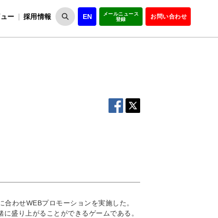
メールニュース
ビュー
採用情報
EN
お問い合わせ
登録
VIPOとは
事業一覧
VIPOの理念
事業実績・報告
設
役員紹介
会員紹介
組
れに合わせWEBプロモーションを実施した。
緒に盛り上がることができるゲームである。