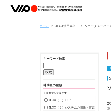
ホーム
>
JLOX活用事例
>
ソニックスーパース
キーワード検索
補助金の種類
※複数選択できます。
JLOX（３）L&P
2
JLOX（２）システムの開発・実証
本