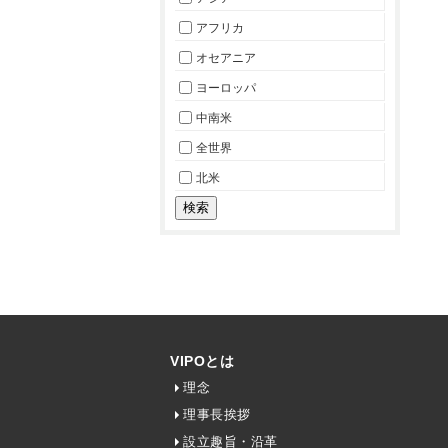
アフリカ
オセアニア
ヨーロッパ
中南米
全世界
北米
VIPOとは
理念
理事長挨拶
設立趣旨・沿革