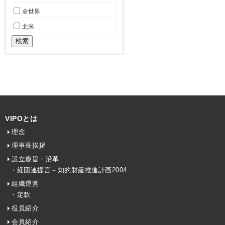
全世界
北米
VIPOとは
理念
理事長挨拶
設立趣旨・沿革
・経団連提言－知的財産推進計画2004
組織運営
・定款
役員紹介
会員紹介