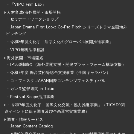
・「VIPO Film Lab」
人材育成/海外展開・市場開拓
・セミナー・ワークショップ
・Japan Drama First Look: Co-Pro Pitch シリーズドラマ企画海外
ピッチング
・令和8年度文化庁「活字文化のグローバル展開推進事業」
・VIPO無料法律相談
海外展開・市場開拓
・IP360補助金（海外展開支援・開発プラットフォーム構築支援）
・令和7年度 舞台芸術等総合支援事業（全国キャラバン）
・コ・フェスタ JAPAN国際コンテンツフェスティバル
・カンヌ監督週間 in Tokio
・Festival Scope活用事業
・令和7年度文化庁「国際文化交流・協力推進事業」（TICAD9関
連イベントに係る調査及び企画運営実施業務）
調査・情報サービス
・Japan Content Catalog