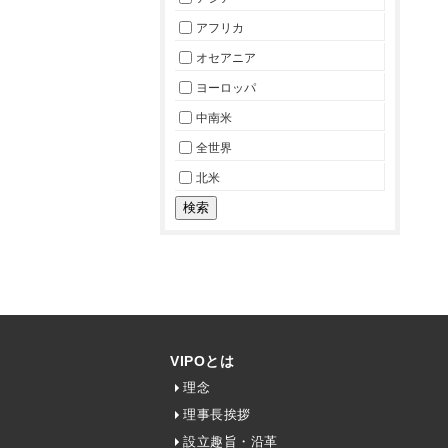
アフリカ
オセアニア
ヨーロッパ
中南米
全世界
北米
VIPOとは
理念
理事長挨拶
設立趣旨・沿革