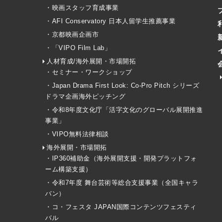
・映画スタッフ育成事業
・AFI Conservatory 日本人留学生推薦事業
・京都映画企画市
・「VIPO Film Lab」
人材育成/海外展開・市場開拓
・セミナー・ワークショップ
・Japan Drama First Look: Co-Pro Pitch シリーズ
ドラマ企画海外ピッチング
・令和8年度文化庁「活字文化のグローバル展開推進
事業」
・VIPO無料法律相談
海外展開・市場開拓
・IP360補助金（海外展開支援・開発プラットフォ
ーム構築支援）
・令和7年度 舞台芸術等総合支援事業（全国キャラ
バン）
・コ・フェスタ JAPAN国際コンテンツフェスティ
バル