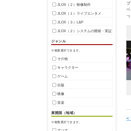
プ
JLOX（２）映像制作
ベ
JLOX（１）ライブエンタメ
っ
JLOX（３）L&P
JLOX（２）システムの開発・実証
ジャンル
※複数選択できます。
その他
キャラクター
ゲーム
出版
映像
音楽
展開国（地域）
<
※複数選択できます。
アジア