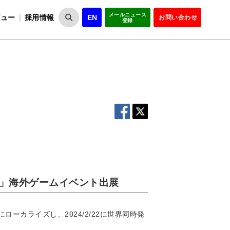
メールニュース
ビュー
採用情報
EN
お問い合わせ
登録
VIPOとは
事業一覧
VIPOの理念
事業実績・報告
設
役員紹介
会員紹介
組
GE -」海外ゲームイベント出展
国語にローカライズし、2024/2/22に世界同時発