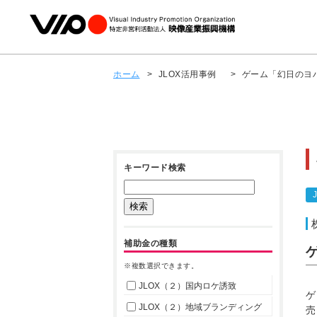
ホーム
>
JLOX活用事例
>
ゲーム「幻日のヨハネ 
キーワード検索
補助金の種類
ゲ
※複数選択できます。
JLOX（２）国内ロケ誘致
ゲ
JLOX（２）地域ブランディング
売