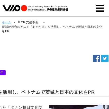
ホーム
>
JLOP 支援事例
>
茨城が舞台のアニメ「あぐかる」を活用し、ベトナムで茨城と日本の文化
をPR
6年
を活用し、ベトナムで茨城と日本の文化をPR
された「ダナン越日文化交