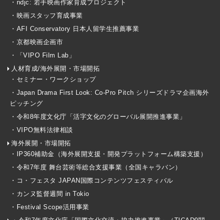
・ndjc: 若手映画作家育成プロジェクト
・映画スタッフ育成事業
・AFI Conservatory 日本人留学生推薦事業
・京都映画企画市
・「VIPO Film Lab」
人材育成/海外展開・市場開拓
・セミナー・ワークショップ
・Japan Drama First Look: Co-Pro Pitch シリーズドラマ企画海外
ピッチング
・令和8年度文化庁「活字文化のグローバル展開推進事業」
・VIPO無料法律相談
海外展開・市場開拓
・IP360補助金（海外展開支援・開発プラットフォーム構築支援）
・令和7年度 舞台芸術等総合支援事業（全国キャラバン）
・コ・フェスタ JAPAN国際コンテンツフェスティバル
・カンヌ監督週間 in Tokio
・Festival Scope活用事業