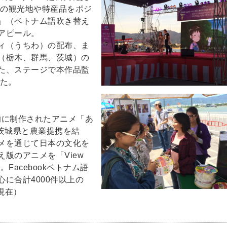
城の観光地や特産品をポジ
」（ベトナム語吹き替え
アピール。
ィ（うちわ）の配布、ま
（栃木、群馬、茨城）の
た、ステージで本作品監
った。
的に制作されたアニメ「あ
近年茨城県と農業提携を結
メを通じて日本の文化を
版のアニメを「View
Facebookベトナム語
に合計4000件以上の
現在）