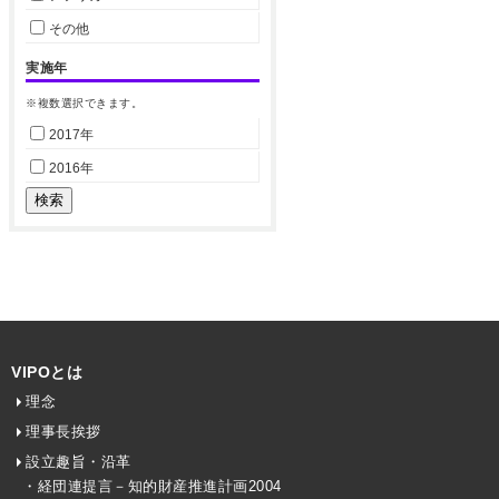
その他
実施年
※複数選択できます。
2017年
2016年
VIPOとは
理念
理事長挨拶
設立趣旨・沿革
・経団連提言－知的財産推進計画2004