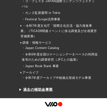
・コ・フェスタ JAPAN国際コンテンツフェスティ
バル
・カンヌ監督週間 in Tokio
・Festival Scope活用事業
・令和7年度文化庁「国際文化交流・協力推進事
業」（TICAD9関連イベントに係る調査及び企画運営
実施業務）
調査・情報サービス
・Japan Content Catalog
・令和6年度全国ロケーションデータベースの利用促
進等のための調査研究（JFCとの協業）
・Japan Book Bank 事業
アーカイブ
・令和7年度アーカイブ中核拠点形成モデル事業
過去の補助金事業