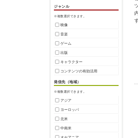
ジャンル
※複数選択できます。
映像
音楽
ゲーム
出版
キャラクター
コンテンツの有効活用
発信先（地域）
※複数選択できます。
アジア
ヨーロッパ
北米
中南米
オセアニア