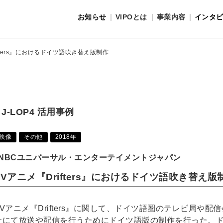
お知らせ
VIPOとは
事業内容
インタ
事業内容
VIPOとは
ifters』におけるドイツ語吹き替え版制作
J-LOP4 活用事例
映像
その他
2018年
NBCユニバーサル・エンターテイメントジャパン
TVアニメ『Drifters』におけるドイツ語吹き替え版
TVアニメ『Drifters』に関して、ドイツ語圏のテレビ局や配信
社にて放送や配信を行うためにドイツ語版の制作を行った。