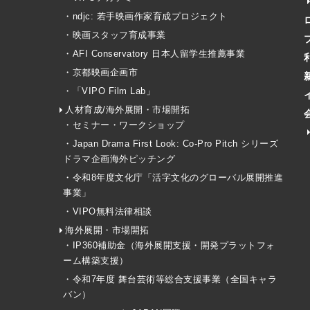
・ndjc: 若手映画作家育成プロジェクト
・映画スタッフ育成事業
・AFI Conservatory 日本人留学生推薦事業
・京都映画企画市
・「VIPO Film Lab」
人材育成/海外展開・市場開拓
・セミナー・ワークショップ
・Japan Drama First Look: Co-Pro Pitch シリーズ
ドラマ企画海外ピッチング
・令和8年度文化庁「活字文化のグローバル展開推進
事業」
・VIPO無料法律相談
海外展開・市場開拓
・IP360補助金（海外展開支援・開発プラットフォ
ーム構築支援）
・令和7年度 舞台芸術等総合支援事業（全国キャラ
バン）