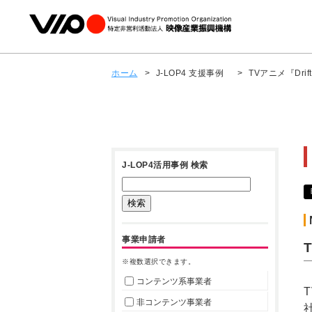
ホーム
>
J-LOP4 支援事例
>
TVアニメ『Dr
J-LOP4活用事例 検索
事業申請者
※複数選択できます。
コンテンツ系事業者
非コンテンツ事業者