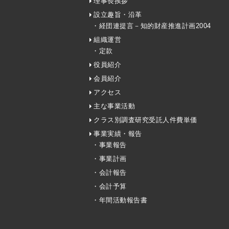
理事長挨拶
設立趣旨・沿革
・経団連提言－知的財産推進計画2004
組織運営
・定款
役員紹介
会員紹介
アクセス
主な事業活動
クラス別調査研究受託人件費単価
事業実績・報告
・事業報告
・事業計画
・会計報告
・会計予算
・年間活動報告書