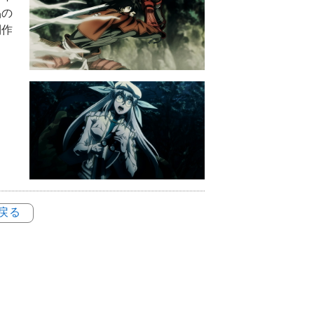
品の
制作
に戻る