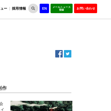
メールニュース
ビュー
採用情報
EN
お問い合わせ
登録
VIPOとは
事業一覧
VIPOの理念
事業実績・報告
設
役員紹介
会員紹介
組
制作
会
ドイ