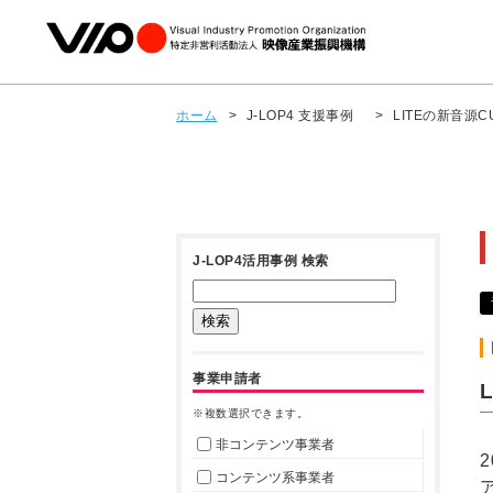
ホーム
>
J-LOP4 支援事例
>
LITEの新音源
J-LOP4活用事例 検索
事業申請者
※複数選択できます。
非コンテンツ事業者
コンテンツ系事業者