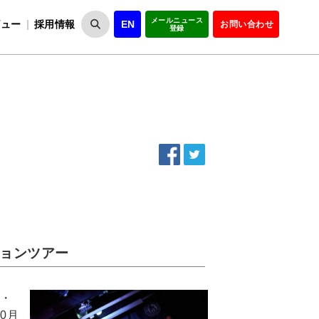
メールニュース
ビュー
採用情報
EN
お問い合わせ
登録
VIPOとは
事業一覧
VIPOの理念
事業実績・報告
設
役員紹介
会員紹介
組
ションツアー
本・
0月