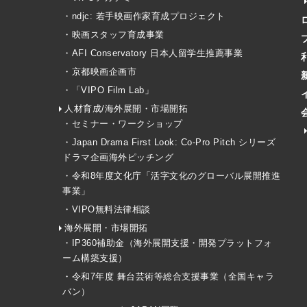
・ndjc: 若手映画作家育成プロジェクト
・映画スタッフ育成事業
・AFI Conservatory 日本人留学生推薦事業
・京都映画企画市
・「VIPO Film Lab」
人材育成/海外展開・市場開拓
・セミナー・ワークショップ
・Japan Drama First Look: Co-Pro Pitch シリーズ
ドラマ企画海外ピッチング
・令和8年度文化庁「活字文化のグローバル展開推進
事業」
・VIPO無料法律相談
海外展開・市場開拓
・IP360補助金（海外展開支援・開発プラットフォ
ーム構築支援）
・令和7年度 舞台芸術等総合支援事業（全国キャラ
バン）