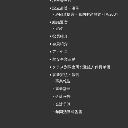
理事長挨拶
設立趣旨・沿革
・経団連提言－知的財産推進計画2004
組織運営
・定款
役員紹介
会員紹介
アクセス
主な事業活動
クラス別調査研究受託人件費単価
事業実績・報告
・事業報告
・事業計画
・会計報告
・会計予算
・年間活動報告書