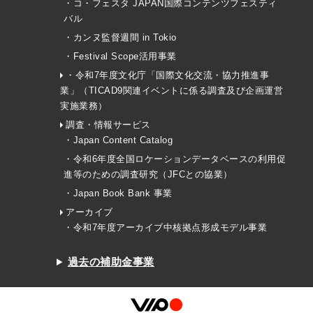
・コ・フェスタ JAPAN国際コンテンツフェスティ
バル
・カンヌ監督週間 in Tokio
・Festival Scope活用事業
・令和7年度文化庁「国際文化交流・協力推進事
業」（TICAD9関連イベントに係る調査及び企画運営
実施業務）
調査・情報サービス
・Japan Content Catalog
・令和6年度全国ロケーションデータベースの利用促
進等のための調査研究（JFCとの協業）
・Japan Book Bank 事業
アーカイブ
・令和7年度アーカイブ中核拠点形成モデル事業
過去の補助金事業