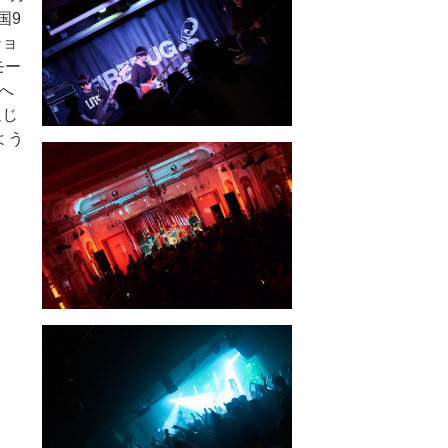
国9
ショ
モー
へ
通じ
よう