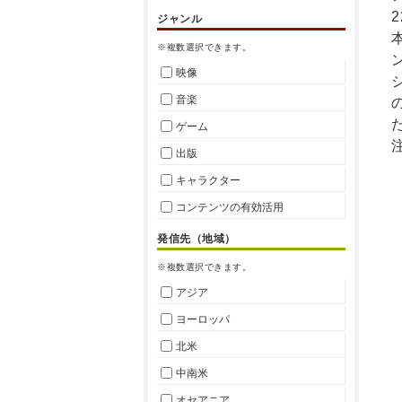
ジャンル
※複数選択できます。
映像
音楽
ゲーム
出版
キャラクター
コンテンツの有効活用
発信先（地域）
※複数選択できます。
アジア
ヨーロッパ
北米
中南米
オセアニア